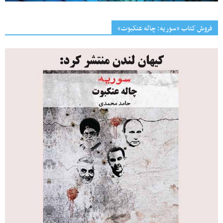
فروش کتاب «سوریه: چاله عنکبوت»