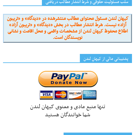
سلب مسئولیت حقوقی و شرط انتشار مطالب دریافتی
کیهان لندن مسئول محتوای مطالب منتشرشده در «دیدگاه» و «تریبون
آزاد» نیست. شرط انتشار مطالب در بخش «دیدگاه» و «تریبون آزاد»
اطلاع محفوظ کیهان لندن از مشخصات واقعی و محل اقامت و نشانی
نویسندگان است.
پشتیبانی مالی از کیهانِ لندن
تنها منبع مادی و معنوی کیهان لندن
شما خوانندگان هستید