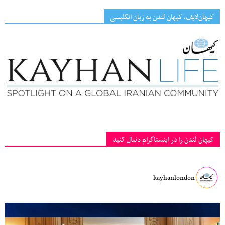
کیهان‌لایف، کیهان لندن به زبان انگلیسی
کیهان لندن را در اینستاگرام دنبال کنید
kayhanlondon