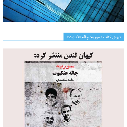
فروش کتاب «سوریه: چاله عنکبوت»