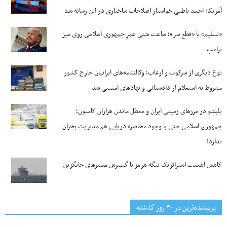
آمریکا؛ احمد باطبی خواستار اصلاحات ساختاری در این رسانه شد
«تسلیم» یا «قطع سر»؛ ساعت شنیِ عمرِ جمهوری اسلامی روی میز
ترامپ
نوع دیگری از سرکوب و ارعاب؛ وکالتنامه‌های ایرانیان خارج کشور
مشروط به استعلام از دادستانی و نهادهای امنیتی شد
بلبشو در مرزهای زمینی ایران و معطل ماندن هزاران کامیون؛
جمهوری اسلامی حتی با وجود محاصره دریایی هم مدیریت بحران
ندارد!
کاهش اهمیت استراتژیک تنگه‌ هرمز با گسترش مسیرهای جایگزین
پربیننده‌ترین‌ در ۳۰ روز گذشته