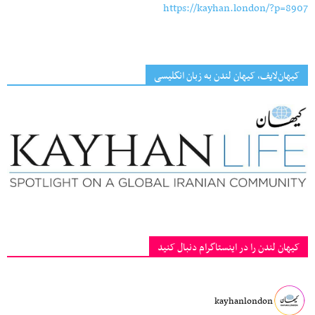
https://kayhan.london/?p=8907
کیهان‌لایف، کیهان لندن به زبان انگلیسی
کیهان لندن را در اینستاگرام دنبال کنید
kayhanlondon