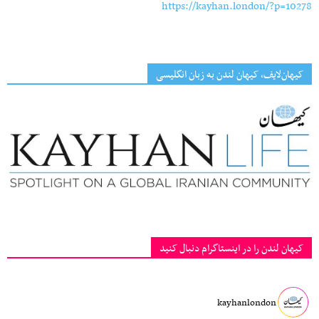
https://kayhan.london/?p=10278
کیهان‌لایف، کیهان لندن به زبان انگلیسی
کیهان لندن را در اینستاگرام دنبال کنید
kayhanlondon