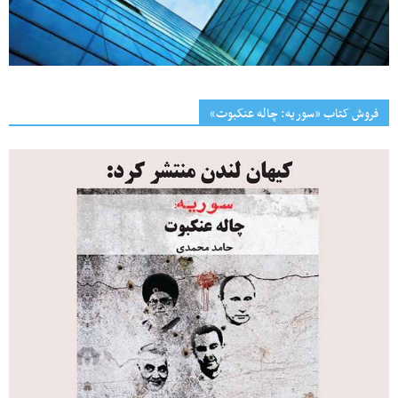
فروش کتاب «سوریه: چاله عنکبوت»