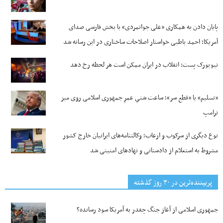
پایان دادن به همکاری «علی جوانمردی» با بخش فارسی صدای
آمریکا؛ احمد باطبی خواستار اصلاحات ساختاری در این رسانه شد
نیویورک پست: انقلاب در ایران ممکن است هر لحظه رخ دهد
«تسلیم» یا «قطع سر»؛ ساعت شنیِ عمرِ جمهوری اسلامی روی میز
ترامپ
نوع دیگری از سرکوب و ارعاب؛ وکالتنامه‌های ایرانیان خارج کشور
مشروط به استعلام از دادستانی و نهادهای امنیتی شد
پربیننده‌ترین‌ در ۳۰ روز گذشته
جمهوری اسلامی از آغاز جنگ چقدر به آمریکا سود رسانده؟