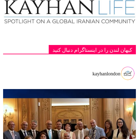
کیهان لندن را در اینستاگرام دنبال کنید
kayhanlondon