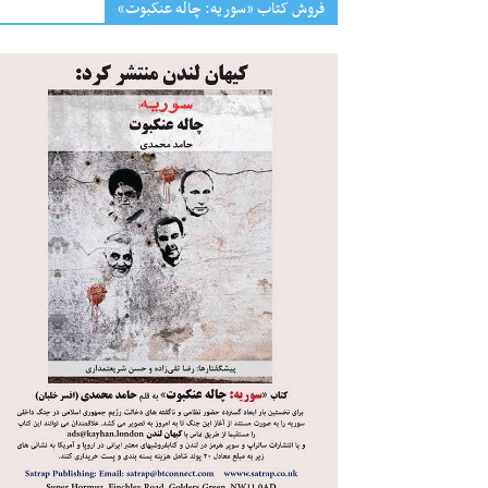
فروش کتاب «سوریه: چاله عنکبوت»