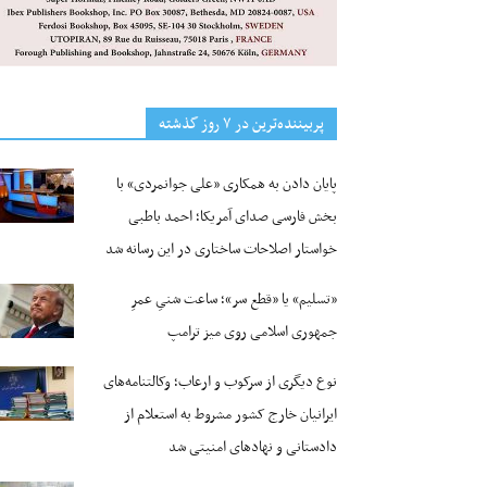
پربیننده‌ترین‌ در ۷ روز گذشته
پایان دادن به همکاری «علی جوانمردی» با
بخش فارسی صدای آمریکا؛ احمد باطبی
خواستار اصلاحات ساختاری در این رسانه شد
«تسلیم» یا «قطع سر»؛ ساعت شنیِ عمرِ
جمهوری اسلامی روی میز ترامپ
نوع دیگری از سرکوب و ارعاب؛ وکالتنامه‌های
ایرانیان خارج کشور مشروط به استعلام از
دادستانی و نهادهای امنیتی شد