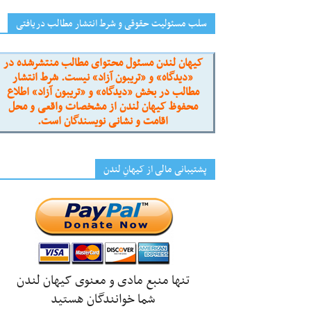
سلب مسئولیت حقوقی و شرط انتشار مطالب دریافتی
کیهان لندن مسئول محتوای مطالب منتشرشده در
«دیدگاه» و «تریبون آزاد» نیست. شرط انتشار
مطالب در بخش «دیدگاه» و «تریبون آزاد» اطلاع
محفوظ کیهان لندن از مشخصات واقعی و محل
اقامت و نشانی نویسندگان است.
پشتیبانی مالی از کیهانِ لندن
تنها منبع مادی و معنوی کیهان لندن
شما خوانندگان هستید