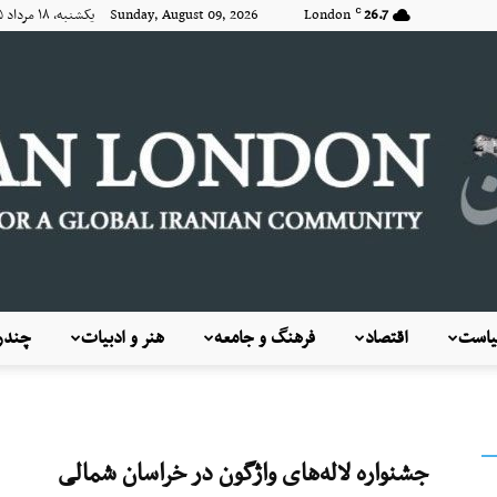
26.7
London
Sunday, August 09, 2026 یکشنبه, ۱۸ مرداد ۱۴۰۵
C
است
اقتصاد
فرهنگ و جامعه
هنر و ادبیات
چندرس
KayhanLondon
جشنواره لاله‌های واژگون در خراسان شمالی