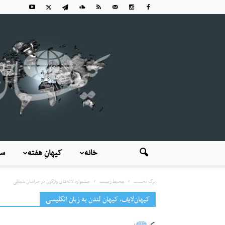
خانه
کیهانِ هفته
سی
برگ نخست
محیط زیست
جشنواره لاله‌های واژگون در خراسان شمالی
کیهان‌لایف، کیهان لندن به زبان انگلیسی