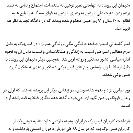
متهمان این پرونده به اتهاماتی نظیر توهین به مقدسات، اجتماع و تبانی به قصد
برهم زدن امنیت ملی، توهین به رهبری، توهین به قوای سه گانه و تبلیغ علیه
نظام، به ۲۰ سال و ۹۱ روز حبس محکوم شده بودند که در دادگاه تجدید نظر هم
تایید شد.
امیر گلستانی ادمین صفحه «زندگی سگی و زندگی شیرین» در فیس‌بوک به دلیل
درج مطالبی اعتراضی نسبت به زندگی و مشکلات‌اش و نسبت دادن آن به نحوه
اداره سیاسی کشور دستگیر و روانه اوین شد. هم‌چنین دیگر متهمان این پرونده به
دلیل ارتباط با وی براساس پیام های فیس بوکی دستگیر و متهم به تشکیل گروه
فیس بوکی شدند.
رویا صابری نژاد و نغمه شاهسوندی، دو زندانی دیگر این پرونده هستند که اولی در
زندان قرچک ورامین نگهداری می‌شود و گفته شده دیگری فعلا به قید وثیقه آزاد
است.
بازداشت کاربران فیس‌بوک درایران پیشینه طولانی دارد. هانیه فرشی یک از
کاربران فیس بوک بود که در سال ۸۹ طی یورش ماموران امنیتی بازداشت و به