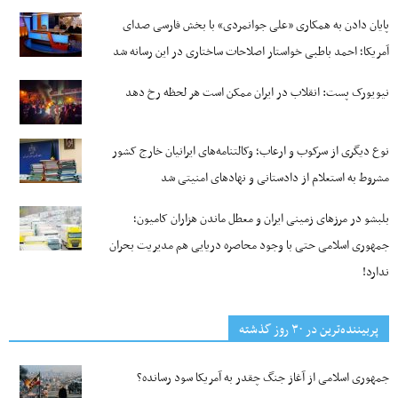
پایان دادن به همکاری «علی جوانمردی» با بخش فارسی صدای
آمریکا؛ احمد باطبی خواستار اصلاحات ساختاری در این رسانه شد
نیویورک پست: انقلاب در ایران ممکن است هر لحظه رخ دهد
نوع دیگری از سرکوب و ارعاب؛ وکالتنامه‌های ایرانیان خارج کشور
مشروط به استعلام از دادستانی و نهادهای امنیتی شد
بلبشو در مرزهای زمینی ایران و معطل ماندن هزاران کامیون؛
جمهوری اسلامی حتی با وجود محاصره دریایی هم مدیریت بحران
ندارد!
پربیننده‌ترین‌ در ۳۰ روز گذشته
جمهوری اسلامی از آغاز جنگ چقدر به آمریکا سود رسانده؟