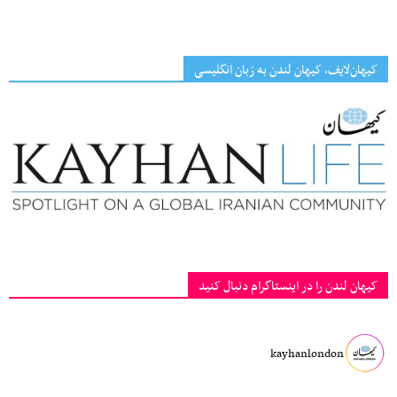
کیهان‌لایف، کیهان لندن به زبان انگلیسی
کیهان لندن را در اینستاگرام دنبال کنید
kayhanlondon