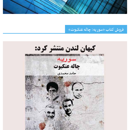
فروش کتاب «سوریه: چاله عنکبوت»