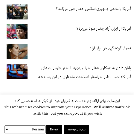
آمریکا با ماندن جمهوری اسلامی چقدر ضرر می‌کند؟
آمریکا از ایران آزاد چقدر سود می‌برد؟
تحول گردشگری در ایران آزاد
پایان دادن به همکاری «علی جوانمردی» با بخش فارسی صدای
آمریکا؛ احمد باطبی خواستار اصلاحات ساختاری در این رسانه شد
این سایت برای ارائه بهتر خدمات به کاربران خود ، از کوکی‌ها استفاده می کند
This website uses cookies to improve your experience. We'll assume you're ok
with this, but you can opt-out if you wish.
پذیرش Accept
Reject
kayhan.london 2000-2026©
خط مشی استفاده مجاز از وب‌سایت