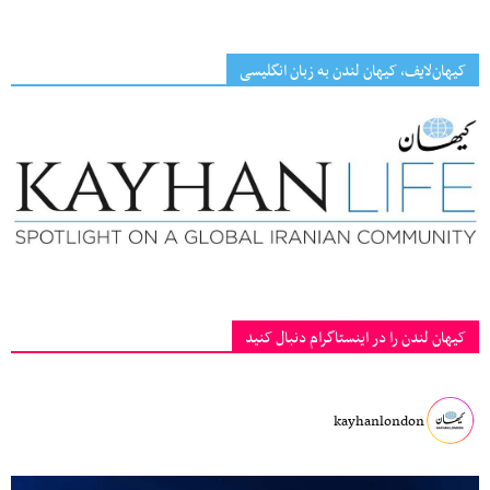
کیهان‌لایف، کیهان لندن به زبان انگلیسی
کیهان لندن را در اینستاگرام دنبال کنید
kayhanlondon