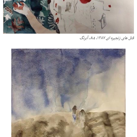
قتل هاى زنجیره اى ١٣٨٧، A4، آبرنگ