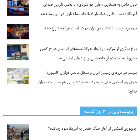
پایان دادن به همکاری «علی جوانمردی» با بخش فارسی صدای
آمریکا؛ احمد باطبی خواستار اصلاحات ساختاری در این رسانه شد
نیویورک پست: انقلاب در ایران ممکن است هر لحظه رخ دهد
نوع دیگری از سرکوب و ارعاب؛ وکالتنامه‌های ایرانیان خارج کشور
مشروط به استعلام از دادستانی و نهادهای امنیتی شد
بلبشو در مرزهای زمینی ایران و معطل ماندن هزاران کامیون؛
جمهوری اسلامی حتی با وجود محاصره دریایی هم مدیریت بحران
ندارد!
پربیننده‌ترین‌ در ۳۰ روز گذشته
جمهوری اسلامی از آغاز جنگ چقدر به آمریکا سود رسانده؟