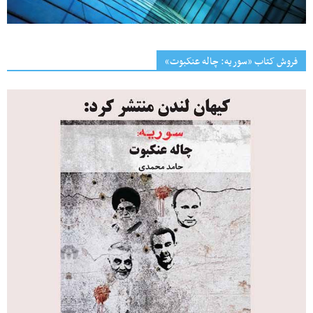
فروش کتاب «سوریه: چاله عنکبوت»