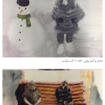
دختر و آدم برفى، ١٠٠x٧٠، آب مرکب