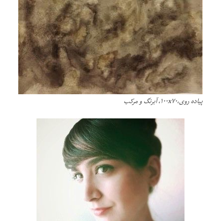
پیاده روى،١٠٠x٧٠، آبرنگ و مرکب