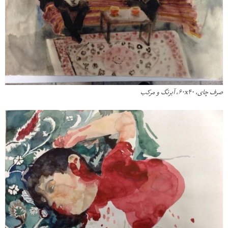
صرف چاى، ۶٠x۴٠، آبرنگ و مرکب