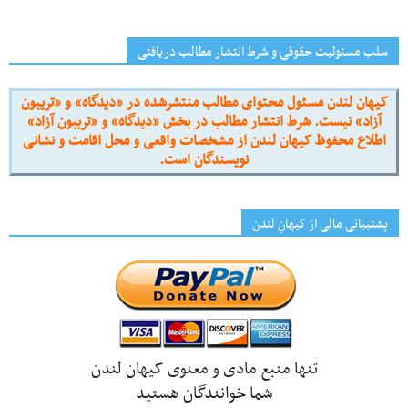
سلب مسئولیت حقوقی و شرط انتشار مطالب دریافتی
کیهان لندن مسئول محتوای مطالب منتشرشده در «دیدگاه» و «تریبون
آزاد» نیست. شرط انتشار مطالب در بخش «دیدگاه» و «تریبون آزاد»
اطلاع محفوظ کیهان لندن از مشخصات واقعی و محل اقامت و نشانی
نویسندگان است.
پشتیبانی مالی از کیهانِ لندن
تنها منبع مادی و معنوی کیهان لندن
شما خوانندگان هستید