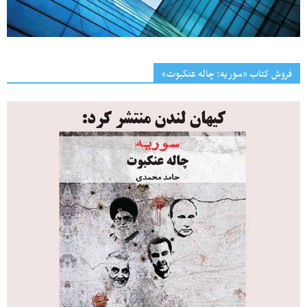
فروش کتاب «سوریه: چاله عنکبوت»