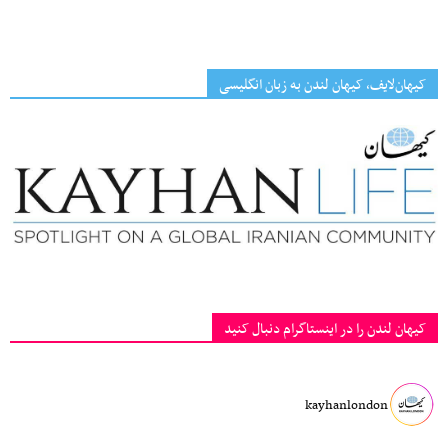
کیهان‌لایف، کیهان لندن به زبان انگلیسی
کیهان لندن را در اینستاگرام دنبال کنید
kayhanlondon