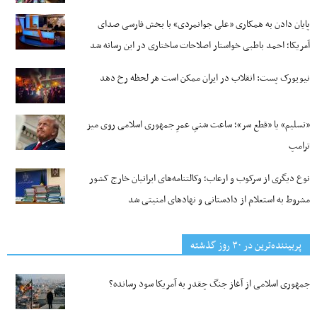
پایان دادن به همکاری «علی جوانمردی» با بخش فارسی صدای
آمریکا؛ احمد باطبی خواستار اصلاحات ساختاری در این رسانه شد
نیویورک پست: انقلاب در ایران ممکن است هر لحظه رخ دهد
«تسلیم» یا «قطع سر»؛ ساعت شنیِ عمرِ جمهوری اسلامی روی میز
ترامپ
نوع دیگری از سرکوب و ارعاب؛ وکالتنامه‌های ایرانیان خارج کشور
مشروط به استعلام از دادستانی و نهادهای امنیتی شد
پربیننده‌ترین‌ در ۳۰ روز گذشته
جمهوری اسلامی از آغاز جنگ چقدر به آمریکا سود رسانده؟