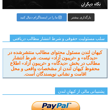
بارگذاری بیشتر
ما را در اینستاگرام دنبال کنید
سلب مسئولیت حقوقی و شرط انتشار مطالب دریافتی
کیهان لندن مسئول محتوای مطالب منتشرشده در
«دیدگاه» و «تریبون آزاد» نیست. شرط انتشار
مطالب در بخش «دیدگاه» و «تریبون آزاد» اطلاع
محفوظ کیهان لندن از مشخصات واقعی و محل
اقامت و نشانی نویسندگان است.
پشتیبانی مالی از کیهانِ لندن