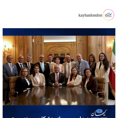
kayhanlondon