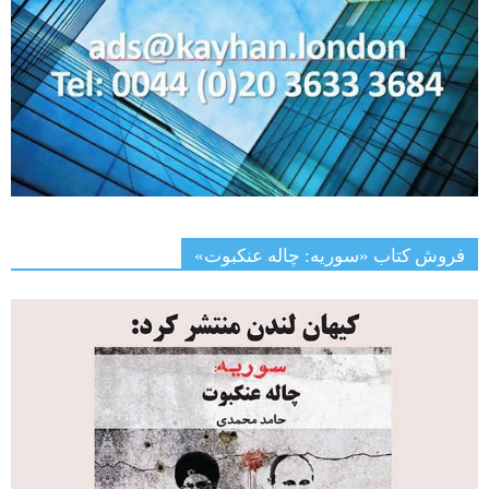
فروش کتاب «سوریه: چاله عنکبوت»