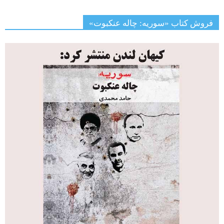
فروش کتاب «سوریه: چاله عنکبوت»