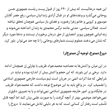
این همه درحالیست که بیش از ۶۴۰ روز از قبول پست ریاست جمهوری حسن
روحانی می‌گذرد و وعده‌های او در قبال آزادی زندانیان سیاسی، رفع حصر آقایان
موسوی و کروبی و خانم زهرا رهنورد، و فضای باز سیاسی هم‌چنان تحقق نیافته
است. فعالان سیاسی- مدنی مانند نرگس محمدی به زندان انداخته می‌شوند و
زندانیانی هم‌چون پرویز انتصاری از حق درمان برخوردار نیستند و ده‌ها مورد دیگر
که نشان می‌دهند معلوم نیست شعارهای روحانی را تا چه حد می‌توان باور کرد.
دروغ ممنوع، توجیه آن ممنوع‌تر!
در این میان، واکنش‌ها به مصاحبه محمدجواد ظریف با چارلی رُز همچنان ادامه
دارد. برخی بر این باورند که این حجم واکنش بیش از اندازه بوده و نباید در
شرایطی که مذاکرات اتمی در جریان است تیم سیاست خارجی جمهوری اسلامی
را تضعیف کرد. در واقع باید به این موضوع توجه داشت که محمدجواد ظریف
در جایگاه وزیر امور خارجه جمهوری اسلامی نمی‌تواند و یا به تعبیری دقیق‌تر
نمی‌خواهد موضعی بهتر از آنچه گرفت را به صورت علنی بیان کند اما آنچه قابل
تأسف است رفتار آن کسانی‌ است که به هر دلیلی تلاش می‌نمایند تا دروغ را