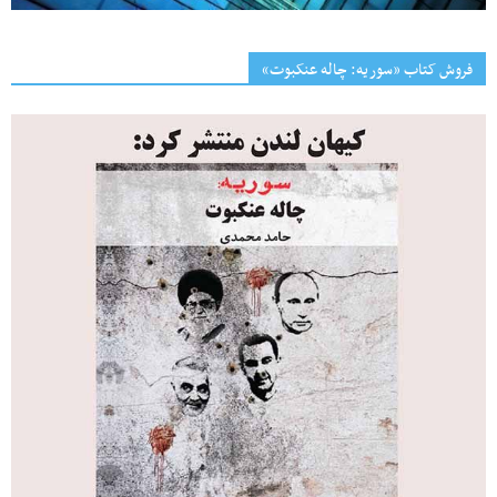
فروش کتاب «سوریه: چاله عنکبوت»