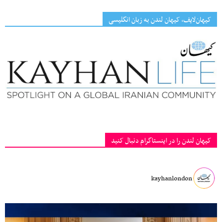
کیهان‌لایف، کیهان لندن به زبان انگلیسی
کیهان لندن را در اینستاگرام دنبال کنید
kayhanlondon