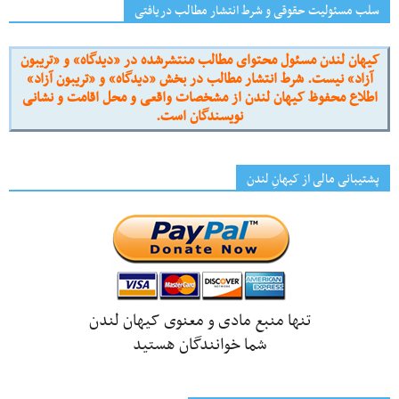
سلب مسئولیت حقوقی و شرط انتشار مطالب دریافتی
کیهان لندن مسئول محتوای مطالب منتشرشده در «دیدگاه» و «تریبون
آزاد» نیست. شرط انتشار مطالب در بخش «دیدگاه» و «تریبون آزاد»
اطلاع محفوظ کیهان لندن از مشخصات واقعی و محل اقامت و نشانی
نویسندگان است.
پشتیبانی مالی از کیهانِ لندن
تنها منبع مادی و معنوی کیهان لندن
شما خوانندگان هستید