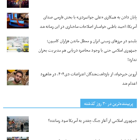
پایان دادن به همکاری «علی جوانمردی» با بخش فارسی صدای
آمریکا؛ احمد باطبی خواستار اصلاحات ساختاری در این رسانه شد
بلبشو در مرزهای زمینی ایران و معطل ماندن هزاران کامیون؛
جمهوری اسلامی حتی با وجود محاصره دریایی هم مدیریت بحران
ندارد!
آروین خیرخواه، از بازداشت‌شدگان اعتراضات دی۴۰۴، در شاهرود
اعدام شد
پربیننده‌ترین‌ در ۳۰ روز گذشته
جمهوری اسلامی از آغاز جنگ چقدر به آمریکا سود رسانده؟