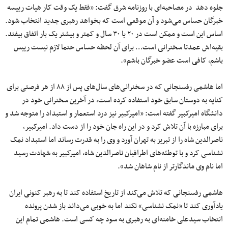
جلوه دهد در مصاحبه‌ای با روزنامه شرق گفت: «فقط یک وقت کار هیات ‌رییسه
خبرگان حساس می‌شود و آن موقعی است که بخواهد رهبری جدید انتخاب شود.
اساس این است و ممکن است در ٢٠ یا ٣٠ سال و کمتر و بیشتر یک ‌بار اتفاق بیفتد.
بقیه‌اش عمدتا سخنرانی است… برای آن لحظه حساس حتما لازم نیست رییس
باشم، کافی است عضو خبرگان باشم».
اما هاشمی رفسنجانی که در سخنرانی‌های سال‌های پس از ۸۸ از هر فرصتی برای
کنایه به دوستان سابق خود استفاده کرده است، در آخرین سخنرانی خود در
دانشگاه امیرکبیر گفته است: «امیرکبیر نیز درد استعمار و استبداد را متوجه شد و
برای مبارزه با آن تلاش کرد و در این راه جان خود را از دست داد. امیرکبیر،
ناصرالدین شاه را از تبریز به تهران آورد و وی را به قدرت رساند اما استبداد نمک
‌نشناسی کرد و با توطئه‌های اطرافیان ناصرالدین شاه، ‌امیرکبیر به شهادت رسید
اما نام وی ماندگارتر از نام شاهان شد».
هاشمی رفسنجانی که تلاش می‌کند از تاریخ استفاده کند تا به رهبر کنونی ایران
یادآوری کند تا «نمک ‌نشناسی» نکند اما به خوبی می‌داند باز شدن پرونده
انتخاب سیدعلی خامنه‌ای به رهبری به سود چه کسی است. هاشمی تمام این