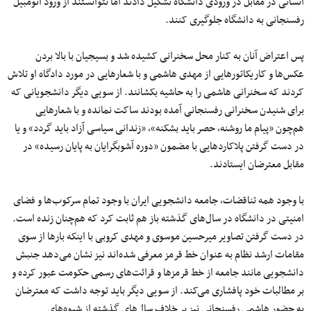
انسانی در مقابل در ورودی دانشگاه تشکیل دادند اما نتوانستند از ورود اتومبیل
رفسنجانی به دانشگاه جلوگیری کنند.
پس اعتراض آنان به کنار محل سخنرانی کشیده ‌شد و بسیجیان با بالا بردن
عکس‌ها و کاریکاتورهایی از مهدی هاشمی و با شعارهایی در مورد دادگاه او تلاش
کردند که سخنرانی هاشمی را به حاشیه بکشانند. از سویی دیگر دانشجویانی که
برای شنیدن سخنرانی رفسنجانی آمده بودند ساکت نمانده و با شعارهایی
هم‌چون «پیام ما روشنه، حصر باید بشکنه»، «زندانی سیاسی آزاد باید گردد» و یا
در دست گرفتن پلاکاردهایی با مضمون «دوره آشوبگرایان به پایان رسیده» در
مقابل معترضان ایستادند.
با وجود همه تناقضات، جامعه دانشجویی ایران با وجود تمام سرکوب‌ها و فضای
امنیتی در دانشگاه در سال‌های گذشته باز هم ثابت کرد که هم‌چنان زنده است.
در دست گرفتن تصاویر میرحسین موسوی و مهدی کروبی با اینکه بارها از سوی
مقامات ارشد نظام به عنوان خط قرمز معرفی شده‌اند نیز نشان می‌دهد جنبش
دانشجویی مانند جامعه از خط قرمز‌ها و قرائت‌های رسمی حکومت عبور کرده و
بر مطالبات خود پافشاری می‌کند. از سویی دیگر باید توجه داشت که معترضان
به حضور هاشمی رفسنجانی نیز بر خلاف سال‌های گذشته از شیوه‌های