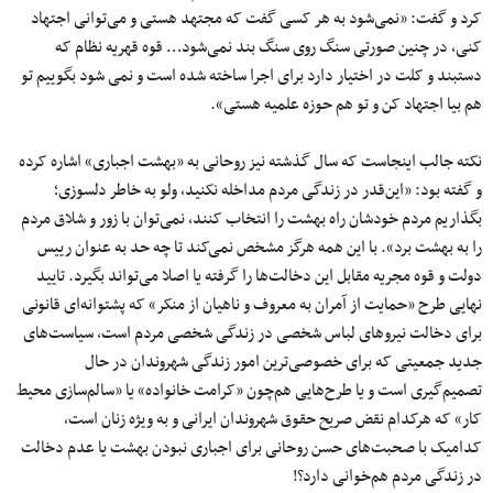
کرد و گفت: «نمی‌شود به هر کسی گفت که مجتهد هستی و می‌توانی اجتهاد
کنی، در چنین صورتی سنگ روی سنگ بند نمی‌شود… قوه قهریه نظام که
دستبند و کلت در اختیار دارد برای اجرا ساخته شده است و نمی شود بگوییم تو
هم بیا اجتهاد کن و تو هم حوزه علمیه هستی».
نکته جالب اینجاست که سال گذشته نیز روحانی به «بهشت اجباری» اشاره کرده
و گفته بود: «این‌قدر در زندگی مردم مداخله نکنید، ولو به خاطر دلسوزی؛
بگذاریم مردم خودشان راه بهشت را انتخاب کنند، نمی‌توان با زور و شلاق مردم
را به بهشت برد». با این همه هرگز مشخص نمی‌کند تا چه حد به عنوان رییس
دولت و قوه مجریه مقابل این دخالت‌ها را گرفته یا اصلا می‌تواند بگیرد. تایید
نهایی طرح «حمایت از آمران به معروف و ناهیان از منکر» که پشتوانه‌ای قانونی
برای دخالت نیروهای لباس شخصی در زندگی شخصی مردم است، سیاست‌های
جدید جمعیتی که برای خصوصی‌ترین امور زندگی شهروندان در حال
تصمیم‌گیری است و یا طرح‌هایی هم‌چون «کرامت خانواده» یا «سالم‌سازی محیط
کار» که هرکدام نقض صریح حقوق شهروندان ایرانی و به ویژه زنان است،
کدامیک با صحبت‌های حسن روحانی برای اجباری نبودن بهشت یا عدم دخالت
در زندگی مردم هم‌خوانی دارد؟!