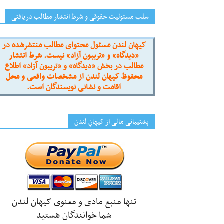
سلب مسئولیت حقوقی و شرط انتشار مطالب دریافتی
کیهان لندن مسئول محتوای مطالب منتشرشده در
«دیدگاه» و «تریبون آزاد» نیست. شرط انتشار
مطالب در بخش «دیدگاه» و «تریبون آزاد» اطلاع
محفوظ کیهان لندن از مشخصات واقعی و محل
اقامت و نشانی نویسندگان است.
پشتیبانی مالی از کیهانِ لندن
تنها منبع مادی و معنوی کیهان لندن
شما خوانندگان هستید