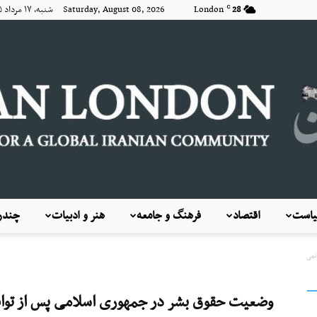
28
London
Saturday, August 08, 2026 شنبه, ۱۷ مرداد ۱۴۰۵
C
است
اقتصاد
فرهنگ و جامعه
هنر و ادبیات
چندرس
KayhanLondon
تمی
وضعیت حقوق بشر در جمهوری اسلامی پس از تواف