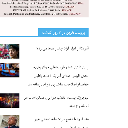
پربیننده‌ترین‌ در ۷ روز گذشته
آمریکا از ایران آزاد چقدر سود می‌برد؟
پایان دادن به همکاری «علی جوانمردی» با
بخش فارسی صدای آمریکا؛ احمد باطبی
خواستار اصلاحات ساختاری در این رسانه شد
نیویورک پست: انقلاب در ایران ممکن است هر
لحظه رخ دهد
«تسلیم» یا «قطع سر»؛ ساعت شنیِ عمرِ
جمهوری اسلامی روی میز ترامپ