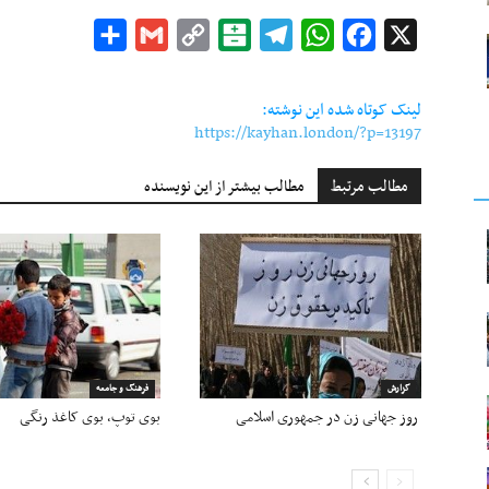
Share
Gmail
Copy
Balatarin
Telegram
WhatsApp
Facebook
X
Link
لینک کوتاه شده این نوشته:
https://kayhan.london/?p=13197
مطالب مرتبط
مطالب بیشتر از این نویسنده
گزارش
فرهنگ و جامعه
روز جهانی زن در جمهوری اسلامی
بوی توپ، بوی کاغذ رنگی