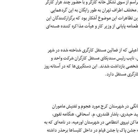
اسم از سوی تشکل خانه کارگر و با حضور چند هزار کارگر
 کارگران توسط ۷۲۰ اتوبوس از شهرهای مختلف اطراف تهران به طور رایگان به این گردهمایی
این تظاهرات این موضوع آشکار بود که برگزارکنندگان این
امه پایانی از وزیر کار و هیأت مذاکره‌ کننده هسته‌ای
یلی که از فعالین مستقل کارگری شناخته شده در شهر
اهیم مددی، نایب رئیس سندیکای مستقل کارگران شرکت واحد و
شخصی بازداشت شدند. این دستگیری‌ها که در آستانه روز
ارگری مستقل دارد.
 روز جمعه ۲۱ فروردین ماه ۹۴، یک کلیسای خانگی در شهرستان کرج مورد هجوم و تفتیش ماموران
د حیدری، یاشار قلندری، م. اسحاقی، هنگامه تقوی،
ن نیروی انتظامی در شهرستان اورمیه، در نامه‌ای که به
به جشن پاک یا جشن قیام در داخل کلیساها برحذر داشته