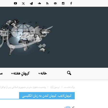
خانه
کیهانِ هفته
سی
برگ نخست
تریبون آزاد
وضعیت حقوق بشر در جمهوری اسلامی پس از توافق ا
کیهان‌لایف، کیهان لندن به زبان انگلیسی