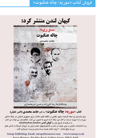
فروش کتاب «سوریه: چاله عنکبوت»