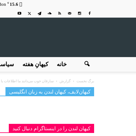
C
don
15.6
خانه
کیهانِ هفته
سیاس
برگ نخست
گزارش
سارقان خوب می‌دانند ما اطلاعات با 
کیهان‌لایف، کیهان لندن به زبان انگلیسی
کیهان لندن را در اینستاگرام دنبال کنید