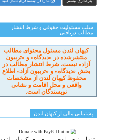
بارگذاری بیشتر
ما را در اینستاگرام دنبال کنید
سلب مسئولیت حقوقی و شرط انتشار
مطالب دریافتی
کیهان لندن مسئول محتوای مطالب
منتشرشده در «دیدگاه» و «تریبون
آزاد» نیست. شرط انتشار مطالب در
بخش «دیدگاه» و «تریبون آزاد» اطلاع
محفوظ کیهان لندن از مشخصات
واقعی و محل اقامت و نشانی
نویسندگان است.
پشتیبانی مالی از کیهانِ لندن
تنها منبع مادی و معنوی کیهان لندن