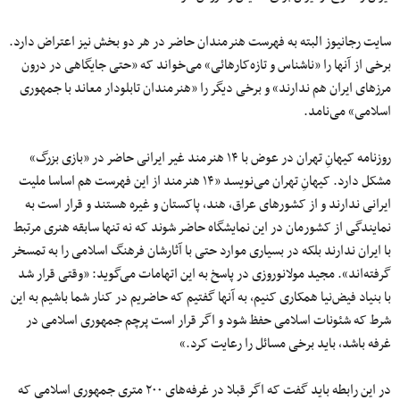
سایت رجانیوز البته به فهرست هنرمندان حاضر در هر دو بخش نیز اعتراض دارد.
برخی از آنها را «ناشناس و تازه‌کارهائی» می‌خواند که «حتی جایگاهی در درون
مرزهای ایران هم ندارند» و برخی دیگر را «هنرمندان تابلودار معاند با جمهوری
اسلامی» می‌نامد.
روزنامه کیهانِ تهران در عوض با ۱۴ هنرمند غیر ایرانی حاضر در «بازی بزرگ»
مشکل دارد. کیهانِ تهران می‌نویسد «۱۴ هنرمند از این فهرست هم اساسا ملیت
ایرانی ندارند و از کشورهای عراق، هند، پاکستان و غیره هستند و قرار است به
نمایندگی از کشورمان در این نمایشگاه حاضر شوند که نه تنها سابقه هنری مرتبط
با ایران ندارند بلکه در بسیاری موارد حتی با آثارشان فرهنگ اسلامی را به تمسخر
گرفته‌اند». مجید مولانوروزی در پاسخ به این اتهامات می‌گوید: «وقتی قرار شد
با بنیاد فیض‌نیا همکاری کنیم، به آنها گفتیم که حاضریم در کنار شما باشیم به این
شرط که شئونات اسلامی حفظ شود و اگر قرار است پرچم جمهوری اسلامی در
غرفه باشد، باید برخی مسائل را رعایت کرد.»
در این رابطه باید گفت که اگر قبلا در غرفه‌های ۲۰۰ متری جمهوری اسلامی که