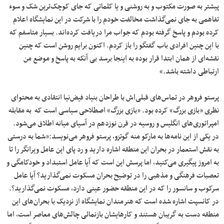
پیشتر به صورت مکتوب و به روشنی و یا کلماتی که جای کوچک‌ترین شک و سوء
تفاهمی به جای نمی‌گذاشت مخالفت خودم را با شرکت در این نمایشگاه اعلام
کرده بودم و پاسخ گرفته بودم که جواب مرا دریافت کرده‌اند. بسیار متاسفم که
با این چنین افرادی باب گفتگو را باز کردم. اکنون برایم روشن است که چنین
نقشه‌ای از همان ابتدا قرار بوده به اینجا برسد بی آنکه به پاسخ و موضع من
ارتباطی داشته باشد.»
پرستو فروهر در تماس‌های قبلی‌اش با طراحان بنیاد فیض‌نیا انتقادی به محتوای
نظری «بازی بزرگ» کرده بود. «بازی بزرگ» اصطلاحی سیاسی است که به مقابله
امپراتوری‌های انگلیس و روسیه در قرن نوزدهم در آسیای میانه اطلاق می‌شود.
در یکی از این نامه‌ها به مارکو منه گوتزو، پرستو فروهر می‌نویسد:«شما به درستی
به نقش استعمار در بحران این منطقه اشاره دارید و رد پای این عامل ویرانگر را تا
به امروز پیگیری می‌کنید، اما پرسش این است که آیا عامل استبداد و خودکامگی و
تعصبات فرهنگی و مذهبی را در توضیح بحران مسکوت نمی‌گذارید؟ آیا عامل
سرکوب و سانسور را که در این منطقه حضور عینی دارد، مسکوت نمی‌گذارید؟.
در کانسپت اشاره شده است که هنرمندان نمایشگاه از نزدیک با بحران‌های این
منطقه دست به گریبان هستند و کارهایشان بازنمائی چالش‌های معاصر است، اما