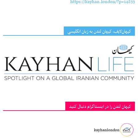
https://kayhan.london/?p=14833
کیهان‌لایف، کیهان لندن به زبان انگلیسی
کیهان لندن را در اینستاگرام دنبال کنید
kayhanlondon