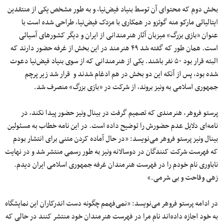
بخش دوم که محتوای آن توسط بنیاد فیض‌نیا، و به طور مشخص یکی از منتقدین
ایتالیائی مارکو منه گوتزو در همکاری با مزدک فیض‌نیا، طراحی شده است با
عنوان «بازی بزرگ» میزبان آثار هنرمندانی از ایران و دیگر کشورهای آسیائی
است. همان طور که گفته شد ۴۹ هنرمند در این بخش از غرفه حضور دارند که
البته قرار بود ۵۰ نفر باشند. یکی از هنرمندانی که از سوی بنیاد فیض‌نیا دعوت
شده بود، پس از آنکه این دو بخش در هم ادغام شدند و قرار شد زیر پرچم
جمهوری اسلامی به ونیز بروند، از شرکت در «بازی بزرگ» منصرف شد.
پرستو فروهر، هنرمندی که تصمیم گرفت در بینال ونیز حضور پیدا نکند، در
نامه‌ای دلایل عدم حضورش را توضیح داده است. در این نامه خطاب به مسئولین
بینال ونیز پرستو فروهر می‌نویسد: «در حال آماده کردن متنی برای انتشار بودم
که فهرست شرکت کنندگان در دوسالانه ونیز به طور رسمی منتشر شد و در نهایت
ناباوری نام خودم را در فهرست هنرمندان غرفه جمهوری اسلامی ایران دیدم.
زهی وقاحت و بی شرمی.»
در ادامه پرستو فروهر می‌نویسد: «نمی‌فهمم چگونه دست اندرکاران این نمایشگاه
به خود اجازه داده‌اند نام مرا در فهرست هنرمندان خود منتشر کنند در حالی که