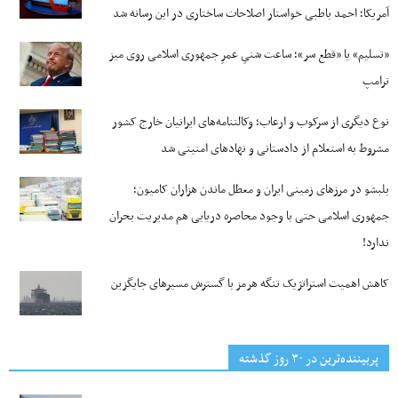
آمریکا؛ احمد باطبی خواستار اصلاحات ساختاری در این رسانه شد
«تسلیم» یا «قطع سر»؛ ساعت شنیِ عمرِ جمهوری اسلامی روی میز
ترامپ
نوع دیگری از سرکوب و ارعاب؛ وکالتنامه‌های ایرانیان خارج کشور
مشروط به استعلام از دادستانی و نهادهای امنیتی شد
بلبشو در مرزهای زمینی ایران و معطل ماندن هزاران کامیون؛
جمهوری اسلامی حتی با وجود محاصره دریایی هم مدیریت بحران
ندارد!
کاهش اهمیت استراتژیک تنگه‌ هرمز با گسترش مسیرهای جایگزین
پربیننده‌ترین‌ در ۳۰ روز گذشته