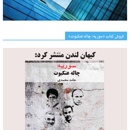
فروش کتاب «سوریه: چاله عنکبوت»