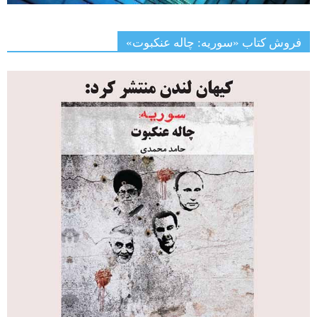
فروش کتاب «سوریه: چاله عنکبوت»