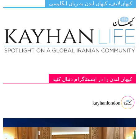
کیهان‌لایف، کیهان لندن به زبان انگلیسی
کیهان لندن را در اینستاگرام دنبال کنید
kayhanlondon