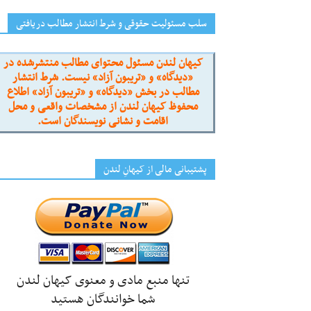
سلب مسئولیت حقوقی و شرط انتشار مطالب دریافتی
کیهان لندن مسئول محتوای مطالب منتشرشده در
«دیدگاه» و «تریبون آزاد» نیست. شرط انتشار
مطالب در بخش «دیدگاه» و «تریبون آزاد» اطلاع
محفوظ کیهان لندن از مشخصات واقعی و محل
اقامت و نشانی نویسندگان است.
پشتیبانی مالی از کیهانِ لندن
تنها منبع مادی و معنوی کیهان لندن
شما خوانندگان هستید