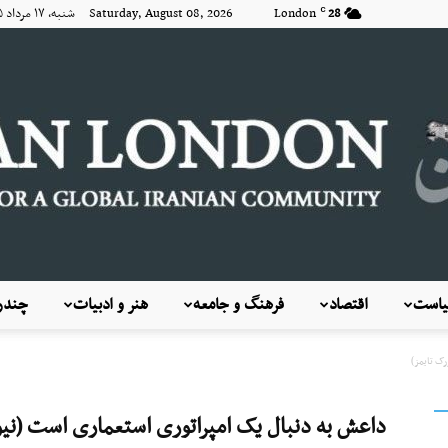
28
London
Saturday, August 08, 2026 شنبه, ۱۷ مرداد ۱۴۰۵
C
است
اقتصاد
فرهنگ و جامعه
هنر و ادبیات
چندرس
KayhanLondon
رک تایمز)
داعش به دنبال یک امپراتوری استعماری است (نیو