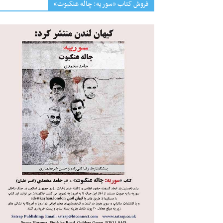
فروش کتاب «سوریه: چاله عنکبوت»