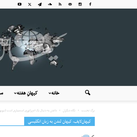
خانه
کیهانِ هفته
سی
برگ نخست
نگاه دیگران
داعش به دنبال یک امپراتوری استعماری است (نیویو
کیهان‌لایف، کیهان لندن به زبان انگلیسی