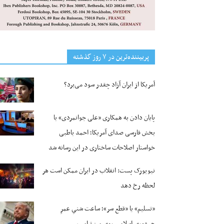
پربیننده‌ترین‌ در ۷ روز گذشته
آمریکا از ایران آزاد چقدر سود می‌برد؟
پایان دادن به همکاری «علی جوانمردی» با
بخش فارسی صدای آمریکا؛ احمد باطبی
خواستار اصلاحات ساختاری در این رسانه شد
نیویورک پست: انقلاب در ایران ممکن است هر
لحظه رخ دهد
«تسلیم» یا «قطع سر»؛ ساعت شنیِ عمرِ
جمهوری اسلامی روی میز ترامپ