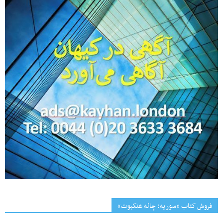
فروش کتاب «سوریه: چاله عنکبوت»