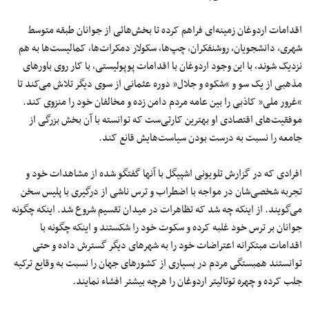
اقدامات اردوغان زمینه‌ای فراهم کرده تا بخش‌هائی از جوانان طبقه متوسط
شهری، دانشجویان، روشنفکران، چپ‌ها، سکولار دمکرات‌ها، کمالیست‌ها به هم
نزدیک شوند، با این وجود اردوغان با اقدامات پوپولیستی، با کار روی باورهای
مذهبی از یک سو و “شکوه و جلال” دوره عثمانی از سوی دیگر تلاش می‌کند تا
“غرور ملی” کاذبی را بین عامه مردم دامن زده و مخالفان خود را منزوی کند.
موفقیت‌های اقتصادی او بهترین کارتی‌ست که توانسته با آن بخش بزرگی از
جامعه را نسبت به درست بودن سیاست‌هایش قانع کند.
افرادی که در گزارش تلویونی اشپیگل با آنها گفتگو شده از مشاهدات خود و
تجربه شخصی‌شان در مواجه با اضطراب و ترس ناشی از درگیری با پلیس سخن
می‌گویند. از اینکه چه شد که تظاهرات در میدان تقسیم شروع شد. اینکه چگونه
جوانان بر ترس خود غلبه کرده و سکوت خود را شکستند و اینکه چگونه با
اقدامات مبتکرانه اعتراضات خود را به شهرهای دیگر گسترش داده و حتی
توانستند همبستگی مردم در بسیاری از کشورهای جهان را نسبت به وقایع ترکیه
جلب کرده و چهره توتالیتر اردوغان را هرچه بیشتر افشاء نمایند.