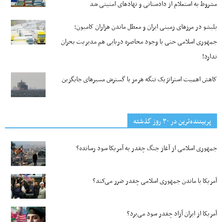
مشروط به استعلام از دادستانی و نهادهای امنیتی شد
بلبشو در مرزهای زمینی ایران و معطل ماندن هزاران کامیون؛
جمهوری اسلامی حتی با وجود محاصره دریایی هم مدیریت بحران
ندارد!
کاهش اهمیت استراتژیک تنگه‌ هرمز با گسترش مسیرهای جایگزین
پربیننده‌ترین‌ در ۳۰ روز گذشته
جمهوری اسلامی از آغاز جنگ چقدر به آمریکا سود رسانده؟
آمریکا با ماندن جمهوری اسلامی چقدر ضرر می‌کند؟
آمریکا از ایران آزاد چقدر سود می‌برد؟