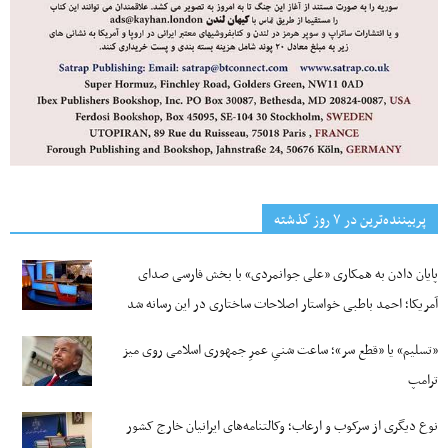
پربیننده‌ترین‌ در ۷ روز گذشته
پایان دادن به همکاری «علی جوانمردی» با بخش فارسی صدای
آمریکا؛ احمد باطبی خواستار اصلاحات ساختاری در این رسانه شد
«تسلیم» یا «قطع سر»؛ ساعت شنیِ عمرِ جمهوری اسلامی روی میز
ترامپ
نوع دیگری از سرکوب و ارعاب؛ وکالتنامه‌های ایرانیان خارج کشور