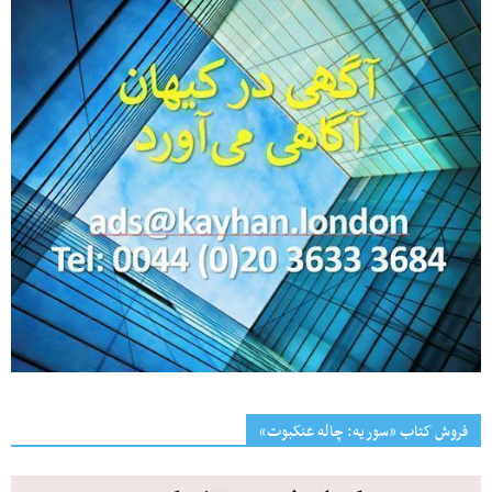
فروش کتاب «سوریه: چاله عنکبوت»