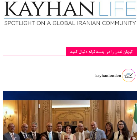
کیهان لندن را در اینستاگرام دنبال کنید
kayhanlondon