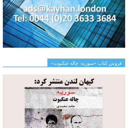
فروش کتاب «سوریه: چاله عنکبوت»