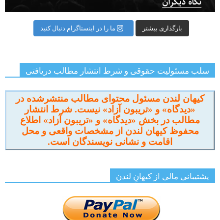
بارگذاری بیشتر
ما را در اینستاگرام دنبال کنید
سلب مسئولیت حقوقی و شرط انتشار مطالب دریافتی
کیهان لندن مسئول محتوای مطالب منتشرشده در
«دیدگاه» و «تریبون آزاد» نیست. شرط انتشار
مطالب در بخش «دیدگاه» و «تریبون آزاد» اطلاع
محفوظ کیهان لندن از مشخصات واقعی و محل
اقامت و نشانی نویسندگان است.
پشتیبانی مالی از کیهانِ لندن