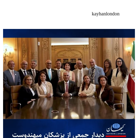
kayhanlondon