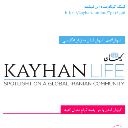
لینک کوتاه شده این نوشته:
https://kayhan.london/?p=16398
کیهان‌لایف، کیهان لندن به زبان انگلیسی
کیهان لندن را در اینستاگرام دنبال کنید