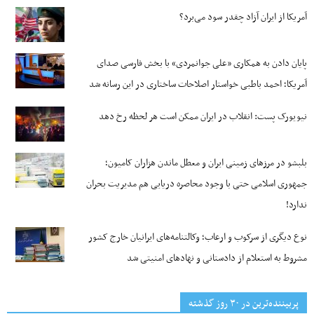
آمریکا از ایران آزاد چقدر سود می‌برد؟
پایان دادن به همکاری «علی جوانمردی» با بخش فارسی صدای
آمریکا؛ احمد باطبی خواستار اصلاحات ساختاری در این رسانه شد
نیویورک پست: انقلاب در ایران ممکن است هر لحظه رخ دهد
بلبشو در مرزهای زمینی ایران و معطل ماندن هزاران کامیون؛
جمهوری اسلامی حتی با وجود محاصره دریایی هم مدیریت بحران
ندارد!
نوع دیگری از سرکوب و ارعاب؛ وکالتنامه‌های ایرانیان خارج کشور
مشروط به استعلام از دادستانی و نهادهای امنیتی شد
پربیننده‌ترین‌ در ۳۰ روز گذشته