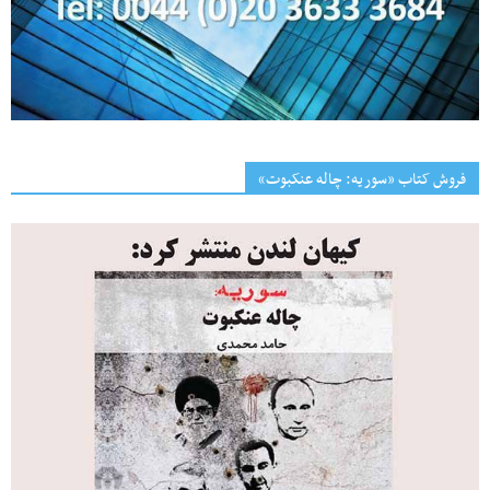
فروش کتاب «سوریه: چاله عنکبوت»