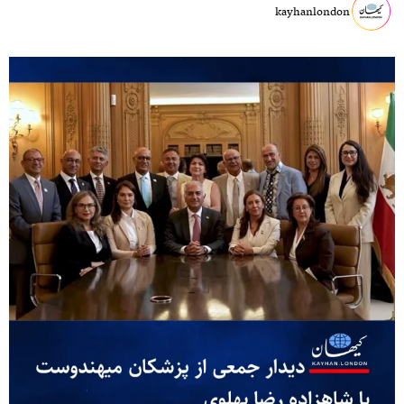
kayhanlondon