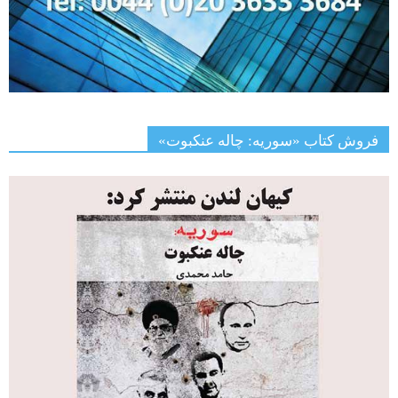
فروش کتاب «سوریه: چاله عنکبوت»