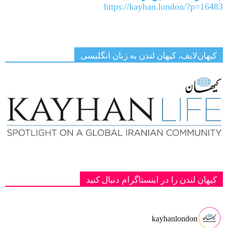
https://kayhan.london/?p=16483
کیهان‌لایف، کیهان لندن به زبان انگلیسی
کیهان لندن را در اینستاگرام دنبال کنید
kayhanlondon