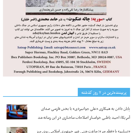
پربیننده‌ترین‌ در ۷ روز گذشته
پایان دادن به همکاری «علی جوانمردی» با بخش فارسی صدای
آمریکا؛ احمد باطبی خواستار اصلاحات ساختاری در این رسانه شد
«تسلیم» یا «قطع سر»؛ ساعت شنیِ عمرِ جمهوری اسلامی روی میز