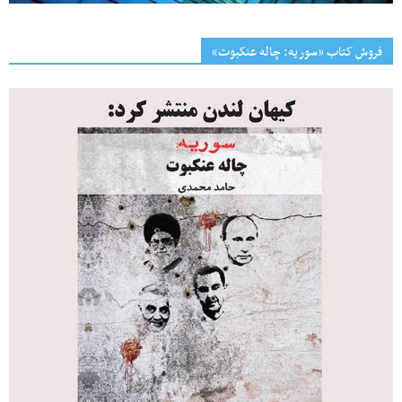
فروش کتاب «سوریه: چاله عنکبوت»