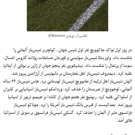
عکس از رویترز Reuters©
در روز اول نواک جاکوویچ نفر اول تنیس جهان ، کولچربر تنیس‌باز آلمانی را
شکست داد. واورینکا تنیس‌باز سوئیسی و قهرمان مسابقات رولاند گاروس امسال،
سوسا از پرتغال را شکست داد. نیشیکوری نفر پنجم جهان از ژاپن بر بوللی از ایتالیا
غلبه کرد. دیمتروف تنیس‌باز اهل بلغارستان بر دلبونیس از آرژانتین پیروز شد.
الهان تنیس‌باز اهل ترکیه از جانوویچ تنیس‌باز لهستانی برد. هاس تنیس‌باز ۳۶ ساله
آلمانی، لوجوویچ از صربستان را حذف کرد. ورداسکو تنیس‌باز اسپانیایی بر کلیزان
از اسلواکی غلبه کرد. ریونیچ نفر هفتم جهان از کانادا بر جیمنو تریور از اسپانیا
پیروز شد. بغداتیست از قبرس یانگ تنیس باز آمریکا را برد. موناکو تنیس‌باز
فرانسوی مایر از آلمان را حذف کرد. گسکی تنیس‌باز فرانسوی بر سویل از استرالیا
فائق آمد.