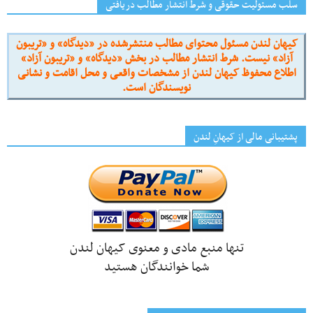
سلب مسئولیت حقوقی و شرط انتشار مطالب دریافتی
کیهان لندن مسئول محتوای مطالب منتشرشده در «دیدگاه» و «تریبون
آزاد» نیست. شرط انتشار مطالب در بخش «دیدگاه» و «تریبون آزاد»
اطلاع محفوظ کیهان لندن از مشخصات واقعی و محل اقامت و نشانی
نویسندگان است.
پشتیبانی مالی از کیهانِ لندن
تنها منبع مادی و معنوی کیهان لندن
شما خوانندگان هستید