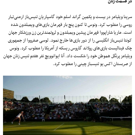
در قسمت زنان
سرینا ویلیامز در بیست و یکمین گراند اسلم خود گاسپاریان تنیس‌باز ارمنی‌تبار
روسی را مغلوب کرد. ونوس تا کنون پنچ بار قهرمان بازی‌های ویمبلدون شده
است. ماریا شاراپووا قهرمان پیشین ویمبلدون و ثروتمندترین زن ورزشکار جهان
کونتا تنیس‌باز انگلیسی را از دور بازی‌ها خارج نمود. لوسی صفرووا از جمهوری
چک فینالیست بازی‌های رولاند گاروس ریسکه از آمریکا را مغلوب کرد. ونوس
ویلیامز پرنگل هموطن خود را شکست داد. آنا ایوانوویچ نفر هفتم تنیس زنان جهان
از صربستان اکس یو تنیسباز چینی را مغلوب کرد.