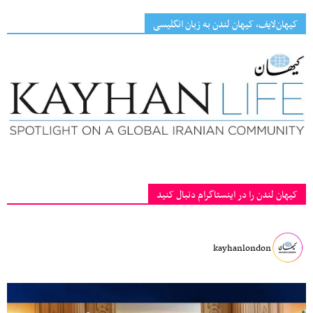
کیهان‌لایف، کیهان لندن به زبان انگلیسی
کیهان لندن را در اینستاگرام دنبال کنید
kayhanlondon