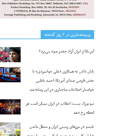
پربیننده‌ترین‌ در ۷ روز گذشته
آمریکا از ایران آزاد چقدر سود می‌برد؟
پایان دادن به همکاری «علی جوانمردی» با
بخش فارسی صدای آمریکا؛ احمد باطبی
خواستار اصلاحات ساختاری در این رسانه شد
نیویورک پست: انقلاب در ایران ممکن است هر
لحظه رخ دهد
بلبشو در مرزهای زمینی ایران و معطل ماندن
هزاران کامیون؛ جمهوری اسلامی حتی با وجود