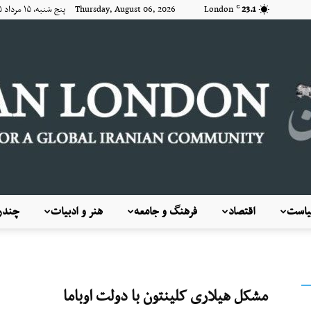
23.1
London
Thursday, August 06, 2026 پنج شنبه, ۱۵ مرداد ۱۴۰۵
C
است
اقتصاد
فرهنگ و جامعه
هنر و ادبیات
چندرس
KayhanLondon
مشکل هیلاری کلینتون با دولت اوباما