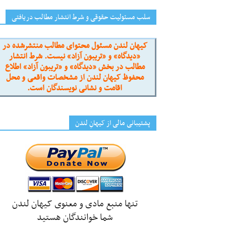
سلب مسئولیت حقوقی و شرط انتشار مطالب دریافتی
کیهان لندن مسئول محتوای مطالب منتشرشده در
«دیدگاه» و «تریبون آزاد» نیست. شرط انتشار
مطالب در بخش «دیدگاه» و «تریبون آزاد» اطلاع
محفوظ کیهان لندن از مشخصات واقعی و محل
اقامت و نشانی نویسندگان است.
پشتیبانی مالی از کیهانِ لندن
تنها منبع مادی و معنوی کیهان لندن
شما خوانندگان هستید