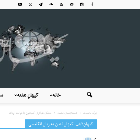
خانه
کیهانِ هفته
سی
برگ نخست
دسته‌بندی نشده
مشکل هیلاری کلینتون با دولت اوباما
کیهان‌لایف، کیهان لندن به زبان انگلیسی