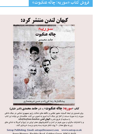
فروش کتاب «سوریه: چاله عنکبوت»