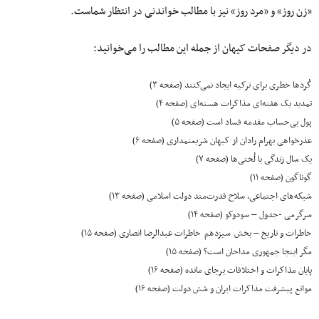
«زن روز» و «مرد روز» نیز با مطالب خواندنی در انتظار شماست.
در دیگر صفحات کیهان از جمله این مطالب را می‌خوانید:
کُردها خطری برای ترکیه ایجاد نمی‌کنند (صفحه ۳)
تمدید یک هفته‌ای مذاکرات هسته‌‌ای (صفحه ۴)
پول بی‌حساب مقدمه فساد است (صفحه ۵)
عذرخواهی بهرام رادان از کیهان شریعتمداری (صفحه ۶)
یک سال زندگی با لُختی‌ها (صفحه ۷)
گوناگون (صفحه ۱۱)
شبکه‌های اجتماعی، سلاح قدرت‌مند دولت اسلامی (صفحه ۱۳)
سرگرمی -جدول – سودوکو (صفحه ۱۴)
خاطرات و تاریخ – بخش سیزدهم خاطرات عبدالرضا انصاری (صفحه ۱۵)
مگر اینجا جمهوری مداحان است؟ (صفحه ۱۵)
پایان مذاکرات و اختلافات برجای مانده (صفحه ۱۶)
موانع پیشرفت مذاکرات ایران و شش دولت (صفحه ۱۶)