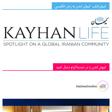
کیهان‌لایف، کیهان لندن به زبان انگلیسی
کیهان لندن را در اینستاگرام دنبال کنید
kayhanlondon