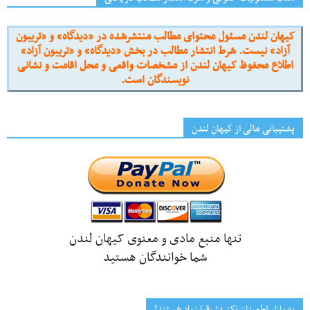
کیهان لندن مسئول محتوای مطالب منتشرشده در «دیدگاه» و «تریبون
آزاد» نیست. شرط انتشار مطالب در بخش «دیدگاه» و «تریبون آزاد»
اطلاع محفوظ کیهان لندن از مشخصات واقعی و محل اقامت و نشانی
نویسندگان است.
پشتیبانی مالی از کیهانِ لندن
تنها منبع مادی و معنوی کیهان لندن
شما خوانندگان هستید
به بازار اطمینان نکنید؛ رقبا زیاد هستند!