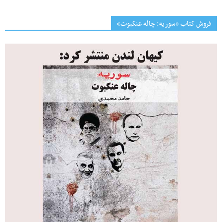
فروش کتاب «سوریه: چاله عنکبوت»