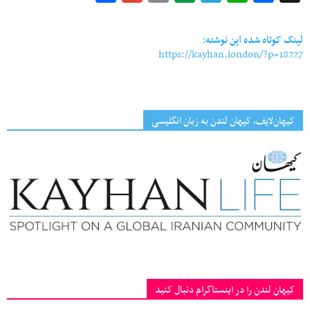
Link
لینک کوتاه شده این نوشته:
https://kayhan.london/?p=18227
کیهان‌لایف، کیهان لندن به زبان انگلیسی
کیهان لندن را در اینستاگرام دنبال کنید