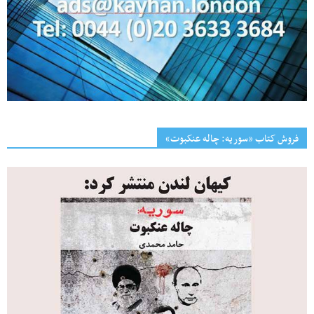
فروش کتاب «سوریه: چاله عنکبوت»