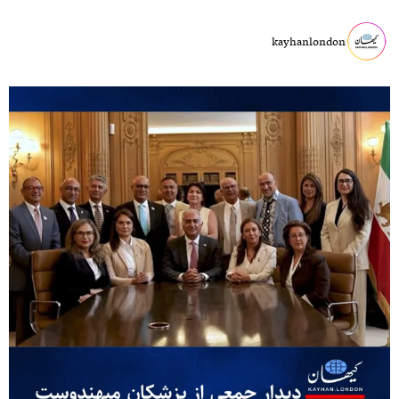
kayhanlondon