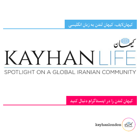
کیهان‌لایف، کیهان لندن به زبان انگلیسی
کیهان لندن را در اینستاگرام دنبال کنید
kayhanlondon