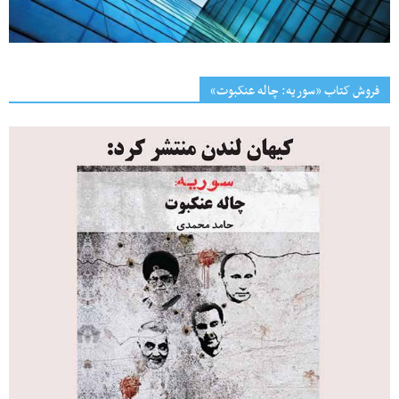
فروش کتاب «سوریه: چاله عنکبوت»