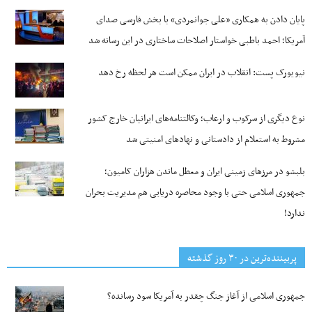
پایان دادن به همکاری «علی جوانمردی» با بخش فارسی صدای
آمریکا؛ احمد باطبی خواستار اصلاحات ساختاری در این رسانه شد
نیویورک پست: انقلاب در ایران ممکن است هر لحظه رخ دهد
نوع دیگری از سرکوب و ارعاب؛ وکالتنامه‌های ایرانیان خارج کشور
مشروط به استعلام از دادستانی و نهادهای امنیتی شد
بلبشو در مرزهای زمینی ایران و معطل ماندن هزاران کامیون؛
جمهوری اسلامی حتی با وجود محاصره دریایی هم مدیریت بحران
ندارد!
پربیننده‌ترین‌ در ۳۰ روز گذشته
جمهوری اسلامی از آغاز جنگ چقدر به آمریکا سود رسانده؟