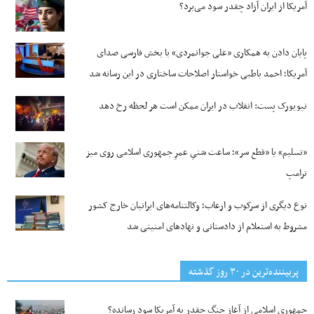
آمریکا از ایران آزاد چقدر سود می‌برد؟
پایان دادن به همکاری «علی جوانمردی» با بخش فارسی صدای
آمریکا؛ احمد باطبی خواستار اصلاحات ساختاری در این رسانه شد
نیویورک پست: انقلاب در ایران ممکن است هر لحظه رخ دهد
«تسلیم» یا «قطع سر»؛ ساعت شنیِ عمرِ جمهوری اسلامی روی میز
ترامپ
نوع دیگری از سرکوب و ارعاب؛ وکالتنامه‌های ایرانیان خارج کشور
مشروط به استعلام از دادستانی و نهادهای امنیتی شد
پربیننده‌ترین‌ در ۳۰ روز گذشته
جمهوری اسلامی از آغاز جنگ چقدر به آمریکا سود رسانده؟