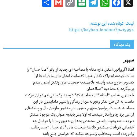
Share
Gmail
Copy
Balatarin
Telegram
WhatsApp
Facebook
X
Link
لینک کوتاه شده این نوشته:
https://kayhan.london/?p=19994
یک دیدگاه
سپهر
لطفا اگربراتون امکان داره مقاله یا مصاحبه ای جدید از بانو *همااحسان* را
سایت خودبه اشتراک بگذاریدچرا که سایت ایشان برای ما دراینجا از
دسترس خارج شده واینکه علاقمندبه صحبت های وتفکر ایشون شدم
برمیگرده به مصاحبه *همااحسان
با حانمی به اسم *لحظه *ان مصاحبه که* دوستدار* منفی هم در ان شرکت
داشت به کل طرز تفکر وتجربه من از زندگی راتغییر دادایشون در این
مصاحبه به بحث پیرامون مفهوم حقوق بشر منشور سازمان ملل و پیامدهای
ان می پردازد وراهکار میدهدکه اولا بشر بایدبه عنوان یک موجود متفکر
تعریف بشه ودوما بایستی مشخص بشه این حقوق ومزایا را درقبال چه
خدماتی دریافت میکندو خلاصه صحبت های *بانواحسان *بسیارجالب
واموزنده است ومخاطب رامتوجه میکنه که حواسش جمع باشه