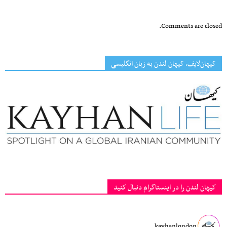
Comments are closed.
کیهان‌لایف، کیهان لندن به زبان انگلیسی
کیهان لندن را در اینستاگرام دنبال کنید
kayhanlondon