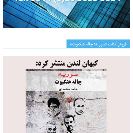
فروش کتاب «سوریه: چاله عنکبوت»