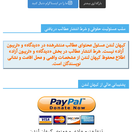
بارگذاری بیشتر
ما را در اینستاگرام دنبال کنید
سلب مسئولیت حقوقی و شرط انتشار مطالب دریافتی
کیهان لندن مسئول محتوای مطالب منتشرشده در «دیدگاه» و «تریبون
آزاد» نیست. شرط انتشار مطالب در بخش «دیدگاه» و «تریبون آزاد»
اطلاع محفوظ کیهان لندن از مشخصات واقعی و محل اقامت و نشانی
نویسندگان است.
پشتیبانی مالی از کیهانِ لندن
تنها منبع مادی و معنوی کیهان لندن