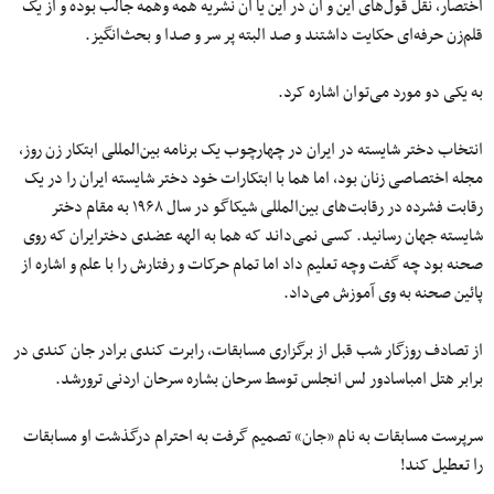
اختصار، نقل قول‌های این و آن در این یا آن نشریه همه وهمه جالب بوده و از یک
قلم‌زن حرفه‌ای حکایت داشتند و صد البته پر سر و صدا و بحث‌انگیز.
به یکی دو مورد می‌توان اشاره کرد.
انتخاب دختر شایسته در ایران در چهارچوب یک برنامه بین‌المللی ابتکار زن روز،
مجله اختصاصی زنان بود، اما هما با ابتکارات خود دختر شایسته ایران را در یک
رقابت فشرده در رقابت‌های بین‌المللی شیکاگو در سال ۱۹۶۸ به مقام دختر
شایسته جهان رسانید. کسی نمی‌داند که هما به الهه عضدی دخترایران که روی
صحنه بود چه گفت وچه تعلیم داد اما تمام حرکات و رفتارش را با علم و اشاره از
پائین صحنه به وی آموزش می‌داد.
از تصادف روزگار شب قبل از برگزاری مسابقات، رابرت کندی برادر جان کندی در
برابر هتل امباسادور لس انجلس توسط سرحان بشاره سرحان اردنی ترورشد.
سرپرست مسابقات به نام «جان» تصمیم گرفت به احترام درگذشت او مسابقات
را تعطیل کند!