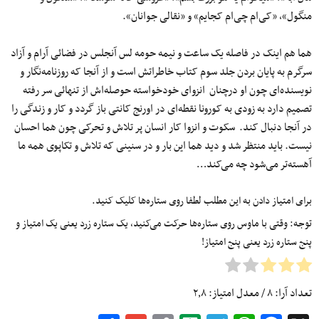
منگول»، «کی‌ام چی‌ام کجایم» و «نقالی جوانان».
هما هم اینک در فاصله یک ساعت و نیمه حومه لس آنجلس در فضائی آرام و آزاد
سرگرم به پایان بردن جلد سوم کتاب خاطراتش است و از آنجا که روزنامه‌نگار و
نویسنده‌ای چون او درچنان انزوای خودخواسته حوصله‌اش از تنهائی سر رفته
تصمیم دارد به زودی به کورونا نقطه‌ای در اورنج کانتی باز گردد و کار و زندگی را
در آنجا دنبال کند. سکوت و انزوا کار انسان پر تلاش و تحرکی چون هما احسان
نیست. باید منتظر شد و دید هما این بار و در سنینی که تلاش و تکاپوی همه ما
آهسته‌تر می‌شود چه می‌کند…
برای امتیاز دادن به این مطلب لطفا روی ستاره‌ها کلیک کنید.
توجه: وقتی با ماوس روی ستاره‌ها حرکت می‌کنید، یک ستاره زرد یعنی یک امتیاز و
پنج ستاره زرد یعنی پنج امتیاز!
تعداد آرا:
۸
/ معدل امتیاز:
۲٫۸