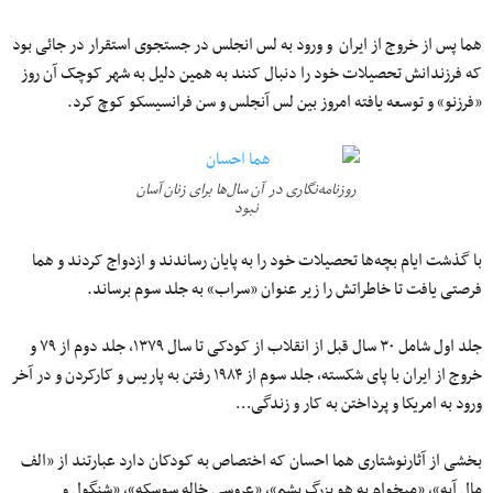
هما پس از خروج از ایران و ورود به لس انجلس در جستجوی استقرار در جائی بود
که فرزندانش تحصیلات خود را دنبال کنند به همین دلیل به شهر کوچک آن روز
«فرزنو» و توسعه یافته امروز بین لس آنجلس و سن فرانسیسکو کوچ کرد.
روزنامه‌نگاری در آن سال‌ها برای زنان آسان
نبود
با گذشت ایام بچه‌ها تحصیلات خود را به پایان رساندند و ازدواج کردند و هما
فرصتی یافت تا خاطراتش را زیر عنوان «سراب» به جلد سوم برساند.
جلد اول شامل ۳۰ سال قبل از انقلاب از کودکی تا سال ۱۳۷۹، جلد دوم از ۷۹ و
خروج از ایران با پای شکسته، جلد سوم از ۱۹۸۴ رفتن به پاریس و کارکردن و در آخر
ورود به امریکا و پرداختن به کار و زندگی…
بخشی از آثارنوشتاری هما احسان که اختصاص به کودکان دارد عبارتند از «الف
مال آبه»، «میخوام یه هو بزرگ بشم»، «عروسی خاله سوسکه»، «شنگول و