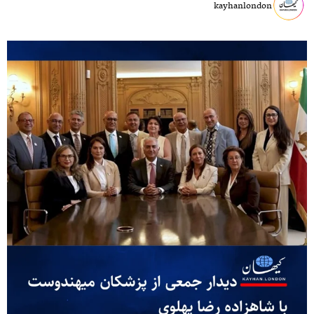
kayhanlondon