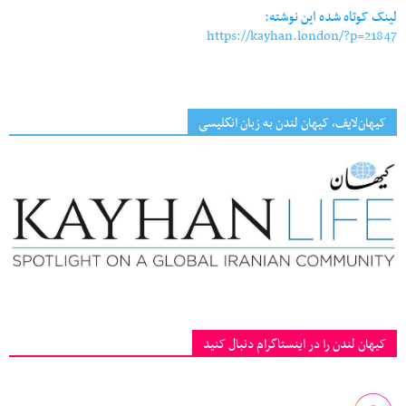
لینک کوتاه شده این نوشته:
https://kayhan.london/?p=21847
کیهان‌لایف، کیهان لندن به زبان انگلیسی
کیهان لندن را در اینستاگرام دنبال کنید