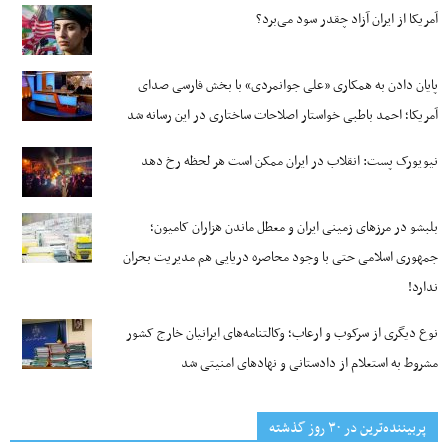
آمریکا از ایران آزاد چقدر سود می‌برد؟
پایان دادن به همکاری «علی جوانمردی» با بخش فارسی صدای
آمریکا؛ احمد باطبی خواستار اصلاحات ساختاری در این رسانه شد
نیویورک پست: انقلاب در ایران ممکن است هر لحظه رخ دهد
بلبشو در مرزهای زمینی ایران و معطل ماندن هزاران کامیون؛
جمهوری اسلامی حتی با وجود محاصره دریایی هم مدیریت بحران
ندارد!
نوع دیگری از سرکوب و ارعاب؛ وکالتنامه‌های ایرانیان خارج کشور
مشروط به استعلام از دادستانی و نهادهای امنیتی شد
پربیننده‌ترین‌ در ۳۰ روز گذشته