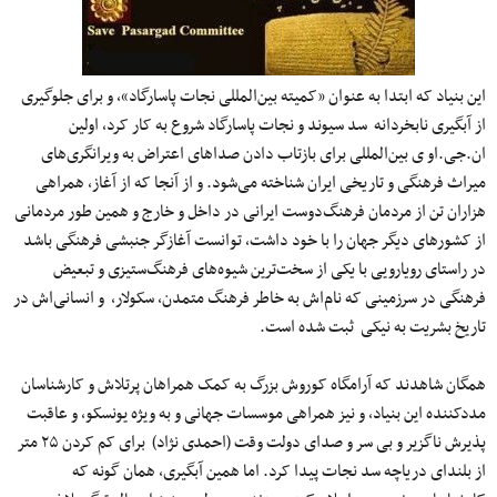
این بنیاد که ابتدا به عنوان «کمیته بین‌المللی نجات پاسارگاد»، و برای جلوگیری
از آبگیری نابخردانه سد سیوند و نجات پاسارگاد شروع به کار کرد، اولین
ان.جی.او ی بین‌المللی برای بازتاب دادن صداهای اعتراض به ویرانگری‌های
میراث فرهنگی و تاریخی ایران شناخته می‌شود. و از آنجا که از آغاز، همراهی
هزاران تن از مردمان فرهنگ‌دوست ایرانی در داخل و خارج و همین طور مردمانی
از کشورهای دیگر جهان را با خود داشت، توانست آغازگر جنبشی فرهنگی باشد
در راستای رویارویی با یکی از سخت‌ترین شیوه‌های فرهنگ‌ستیزی و تبعیض
فرهنگی در سرزمینی که نام‌اش به خاطر فرهنگ متمدن، سکولار، و انسانی‌اش در
تاریخ بشریت به نیکی ثبت شده است.
همگان شاهدند که آرامگاه کوروش بزرگ به کمک همراهان پرتلاش و کارشناسان
مددکننده این بنیاد، و نیز همراهی موسسات جهانی و به ویژه یونسکو، و عاقبت
پذیرش ناگزیر و بی سر و صدای دولت وقت (احمدی نژاد) برای کم کردن ۲۵ متر
از بلندای دریاچه سد نجات پیدا کرد. اما همین آبگیری، همان گونه که