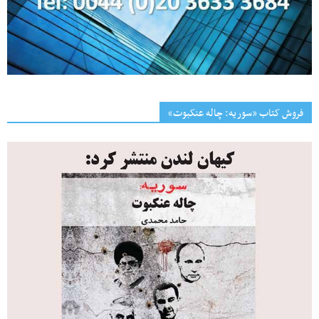
فروش کتاب «سوریه: چاله عنکبوت»