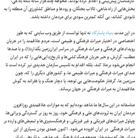
کارشناسان پیش‌بینی و اعلام کرده بودند، محوطه چندهزار ساله تنگه بلاغی،
بخش‌هایی از راه شاهی، تالاب بختگان، و رودها و مناطق کشاورزی آن منطقه را به
نابودی کشاند، بی آنکه کمترین سودی برای مردمان داشته باشد.
در این مدت
بنیاد پاسارگاد
نه تنها توانست از طریق وب سایتی که به طور
اختصاصی در اختیار میراث فرهنگی و طبیعی است، مردم علاقمند را در جریان
رویدادهای فرهنگی و میراث فرهنگی در سراسر ایران‌زمین بگذارد(۱)، و با صدها
مطلب، گزارش، و خبر جریان فرهنگ‌کشی‌ها و تاریخ‌زدایی‌هایی را که در ایران
انجام می‌شود برملا کند، بلکه اقدام به تاسیس سازمان جدیدی نیز کرده است تا
صدای میراث فرهنگی و میراث طبیعی ما، و کشورهای دیگری را که، چون
سرزمین ما، گرفتار حکومت‌هایی بی توجه، یا دچار جنگ و یا فقراند به گوش
علاقمندان به میراث فرهنگی در جهان برساند.
متاسفانه در این سال‌ها ما شاهد بوده‌ایم که به موازات علاقمندی روزافزون
مردمان ایران به ثروت‌های ملی و فرهنگی خود، روز به روز بر گستردگی ویرانی‌ها،
چپاول میراث‌های فیزیکی و غیر فیزیکی، و فرهنگ‌ستیزی‌ها و تبعیض‌های وارده بر
میراث فرهنگی در ایران افزوده می‌شود. اکنون عمدی بودن بسیاری از این
ویرانی‌ها، که بیشترشان متوجه میراث فرهنگی غیرمذهبی و تاریخی‌ـ ایرانی