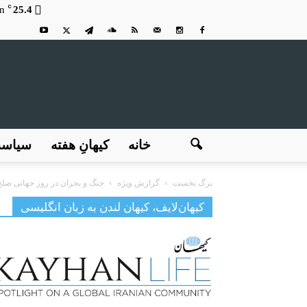
C
n
25.4
خانه
کیهانِ هفته
سیاس
برگ نخست
گزارش ویژه
جنگ و بحران در روز جهانی صلح
کیهان‌لایف، کیهان لندن به زبان انگلیسی