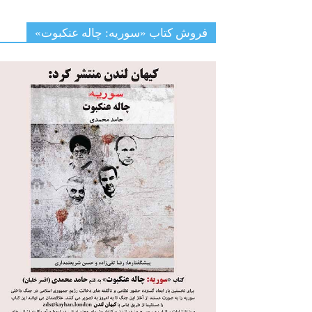
فروش کتاب «سوریه: چاله عنکبوت»