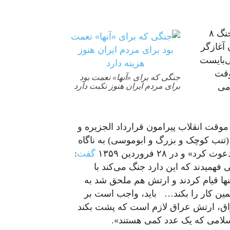
روز جهانی صلح درست یک روز پیش از سالگرد آغاز جنگ ۸
 آغازگر
ی‌بایست
وقت
جنگی که برای «آنها» نعمت بود
می
برای مردم ایران هنوز نکبت دارد
وقت انقلاب پیرامون قرارداد الجزیره و
(تنب کوچک و بزرگ و ابوموسی) به ناگاه
در ۲۸ فروردین ۱۳۵۹
گفت
:
همیدند که این دارد جنگ می‌کند با
نها قیام کردند و ارتش هم ملحق شد به
مین کار را بکند…
باید، واجب است بر
راق، ارتش عراق لازم است که پشت بکند
اسلامی که یک عدد کمی هستند».