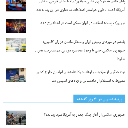
پایان دادن به همکاری «علی جوانمردی» با بخش فارسی صدای
آمریکا؛ احمد باطبی خواستار اصلاحات ساختاری در این رسانه شد
نیویورک پست: انقلاب در ایران ممکن است هر لحظه رخ دهد
بلبشو در مرزهای زمینی ایران و معطل ماندن هزاران کامیون؛
جمهوری اسلامی حتی با وجود محاصره دریایی هم مدیریت بحران
ندارد!
نوع دیگری از سرکوب و ارعاب؛ وکالتنامه‌های ایرانیان خارج کشور
مشروط به استعلام از دادستانی و نهادهای امنیتی شد
پربیننده‌ترین‌ در ۳۰ روز گذشته
جمهوری اسلامی از آغاز جنگ چقدر به آمریکا سود رسانده؟