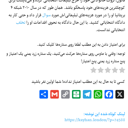
قانون، ثروت خانوادگی خود را خرج تبلیغات انتخاباتی کرده و می‌بایست برای
کوچکترین هزینه‌های خود پاسخگو باشد. همان طور که در سال ۲۰۱۰ شبکه ۴
بریتانیا او را در مورد هزینه‌های تبلیغاتی‌اش مورد
سوال
قرار داد و حتی کار به
دادگاه انتخاباتی کشید. با این حال دادگاه به نحوی اقدامات او را
تخلف
انتخاباتی ندانست.
برای امتیاز دادن به این مطلب لطفا روی ستاره‌ها کلیک کنید.
توجه: وقتی با ماوس روی ستاره‌ها حرکت می‌کنید، یک ستاره زرد یعنی یک امتیاز و
پنج ستاره زرد یعنی پنج امتیاز!
کسی تا به حال به این مطلب امتیاز نداده! شما اولین نفر باشید
Share
Gmail
Copy
Balatarin
Telegram
WhatsApp
Facebook
X
Link
لینک کوتاه شده این نوشته:
https://kayhan.london/?p=24588