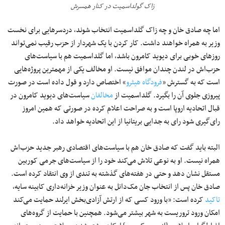
زاک گولداسمیت در کنار همسرش
اما چه صادق خان و چه زاک گلداسمیت انتخاب شوند، دردسرهایی برای نخست
وزیر به همراه خواهند داشت. کار کردن با یک شهردار از حزب رقیب نمی‌تواند
روزهای خوبی برای دیوید کامرون باشد، اما گلداسمیت هم با سیاست‌های
حزب‌اش در لندن چندان موافق نیست. او مخالف یکی از مهمترین پروژه‌هایی
است که به گسترش «
فرودگاه هیثرو
» اختصاص دارد و قول داده است در صورت
پیروزی جلوی آن را بگیرد. گلداسمیت از
مخالفان
سیاست‌های دیوید کامرون در
قبال اتحادیه اروپا است و به صراحت اعلام کرده در صورتی که همین امروز
رای‌گیری شود رای به جدایی بریتانیا از این اتحادیه خواهد داد.
البته باید گفت که صادق خان هم با سیاست‌های اقتصادی رهبر جدید حزب‌اش
همراه نیست. او به نوعی تلاش می‌کند خود را از سیاست‌های جرمی کوربین
مستقل نشان دهد و حتی در هفته‌های گذشته به تندی از وی انتقاد کرده است.
صادق خان پس از انتخاب جان مک‌دانل به عنوان وزیر خزانه‌داری کابینه سایه،
تاکید
کرده است: «با ورود کسی که از ارتش آزادی‌بخش ایرلند حمایت می‌کند
امکان ورود تروریست به شهر بیشتر می‌شود. همچنین با حمایت از گروه‌های