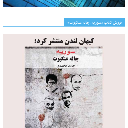
فروش کتاب «سوریه: چاله عنکبوت»