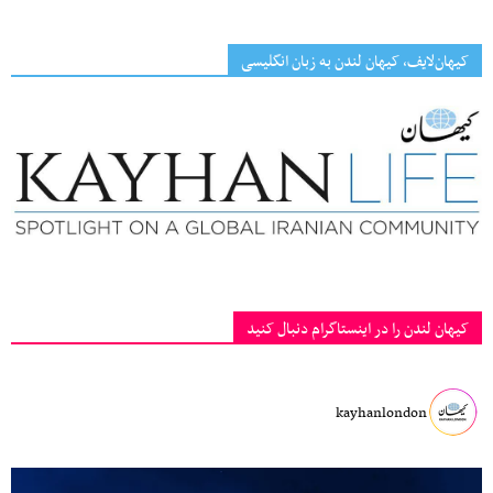
کیهان‌لایف، کیهان لندن به زبان انگلیسی
کیهان لندن را در اینستاگرام دنبال کنید
kayhanlondon