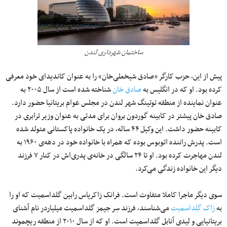
ساختمان شهرداری لندن
پیش از این، حزب کارگر «صادق شیخعلی‌خان» را به عنوان کاندیدای خود معرفی
کرده بود. او که در انگلیس به
صادق خان
شناخته شده است از سال ۲۰۰۵ به
عنوان نماینده از منطقه توتینگ شهر لندن در مجلس عوام بریتانیا حضور دارد.
صادق خان پیشتر در کابینه گوردون بروان برای مدتی به عنوان وزیر ترابری در
کابینه حضور داشت. این وکیل ۴۴ ساله، در یک خانواده پاکستانی متولد شده
است. پدرش راننده اتوبوس بوده که همراه با خانواده خود در دهه‌ی ۱۹۶۰ به
لندن مهاجرت کرده بود. او تا ۲۴ سالگی در خانه‌ی پدری‌اش در کنار ۷ فرزند
دیگر این خانواده زندگی می‌کرد.
سوی دیگر ماجرا کاملا متفاوت است. فرانک زاکریاس رابین گلداسمیت که او را
به
زاک گلداسمیت
می‌شناسند، فرزند سِر جیمز گلداسمیت میلیاردر نام‌ آشنای
بریتانیایی و لیدی آنابل گلداسمیت است. او که از سال ۲۰۱۰ از منطقه ریچموند