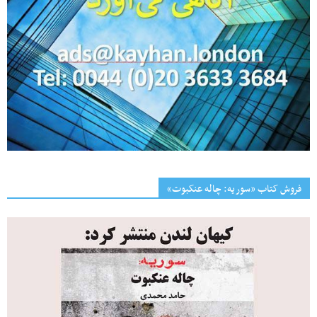
فروش کتاب «سوریه: چاله عنکبوت»