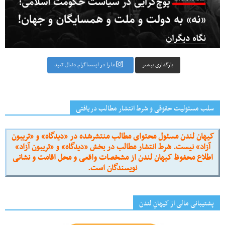
بارگذاری بیشتر
ما را در اینستاگرام دنبال کنید
سلب مسئولیت حقوقی و شرط انتشار مطالب دریافتی
کیهان لندن مسئول محتوای مطالب منتشرشده در «دیدگاه» و «تریبون
آزاد» نیست. شرط انتشار مطالب در بخش «دیدگاه» و «تریبون آزاد»
اطلاع محفوظ کیهان لندن از مشخصات واقعی و محل اقامت و نشانی
نویسندگان است.
پشتیبانی مالی از کیهانِ لندن