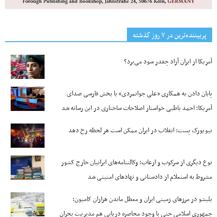
پربیننده‌ترین‌ در ۷ روز گذشته
آمریکا از ایران آزاد چقدر سود می‌برد؟
پایان دادن به همکاری «علی جوانمردی» با بخش فارسی صدای
آمریکا؛ احمد باطبی خواستار اصلاحات ساختاری در این رسانه شد
نیویورک پست: انقلاب در ایران ممکن است هر لحظه رخ دهد
نوع دیگری از سرکوب و ارعاب؛ وکالتنامه‌های ایرانیان خارج کشور
مشروط به استعلام از دادستانی و نهادهای امنیتی شد
بلبشو در مرزهای زمینی ایران و معطل ماندن هزاران کامیون؛
جمهوری اسلامی حتی با وجود محاصره دریایی هم مدیریت بحران