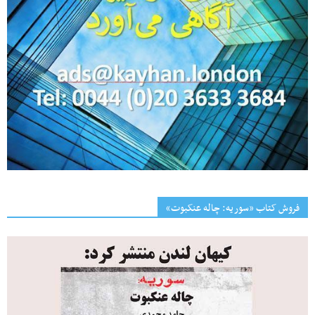
فروش کتاب «سوریه: چاله عنکبوت»