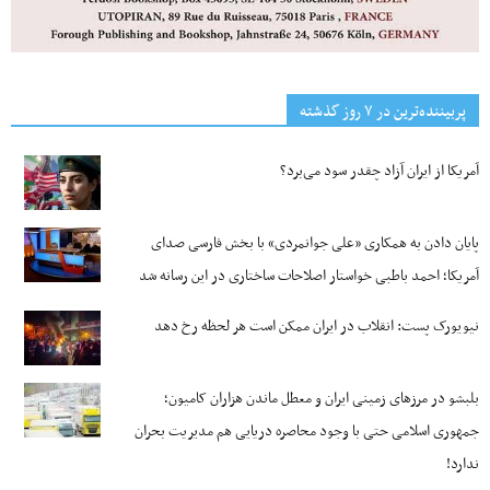
پربیننده‌ترین‌ در ۷ روز گذشته
آمریکا از ایران آزاد چقدر سود می‌برد؟
پایان دادن به همکاری «علی جوانمردی» با بخش فارسی صدای
آمریکا؛ احمد باطبی خواستار اصلاحات ساختاری در این رسانه شد
نیویورک پست: انقلاب در ایران ممکن است هر لحظه رخ دهد
بلبشو در مرزهای زمینی ایران و معطل ماندن هزاران کامیون؛
جمهوری اسلامی حتی با وجود محاصره دریایی هم مدیریت بحران
ندارد!