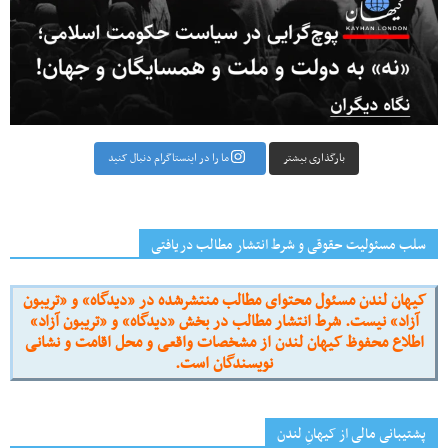
بارگذاری بیشتر
ما را در اینستاگرام دنبال کنید
سلب مسئولیت حقوقی و شرط انتشار مطالب دریافتی
کیهان لندن مسئول محتوای مطالب منتشرشده در «دیدگاه» و «تریبون
آزاد» نیست. شرط انتشار مطالب در بخش «دیدگاه» و «تریبون آزاد»
اطلاع محفوظ کیهان لندن از مشخصات واقعی و محل اقامت و نشانی
نویسندگان است.
پشتیبانی مالی از کیهانِ لندن