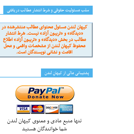
سلب مسئولیت حقوقی و شرط انتشار مطالب دریافتی
کیهان لندن مسئول محتوای مطالب منتشرشده در
«دیدگاه» و «تریبون آزاد» نیست. شرط انتشار
مطالب در بخش «دیدگاه» و «تریبون آزاد» اطلاع
محفوظ کیهان لندن از مشخصات واقعی و محل
اقامت و نشانی نویسندگان است.
پشتیبانی مالی از کیهانِ لندن
تنها منبع مادی و معنوی کیهان لندن
شما خوانندگان هستید