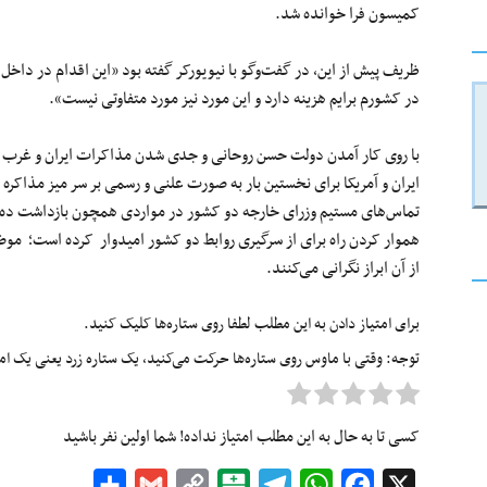
کمیسون فرا خوانده شد.
ظریف پیش از این، در گفت‌وگو با نیویورکر گفته بود «این اقدام در داخل ک
در کشورم برایم هزینه دارد و این مورد نیز مورد متفاوتی نیست».
با روی کار آمدن دولت حسن روحانی و جدی شدن مذاکرات ایران و غرب بر
ایران و آمریکا برای نخستین بار به صورت علنی و رسمی بر سر میز مذاکره ن
تماس‌های مستیم وزرای خارجه دو کشور در مواردی همچون بازداشت ده ملو
هموار کردن راه برای از سرگیری روابط دو کشور امیدوار کرده است؛ م
از آن ابراز نگرانی می‌کنند.
برای امتیاز دادن به این مطلب لطفا روی ستاره‌ها کلیک کنید.
توجه: وقتی با ماوس روی ستاره‌ها حرکت می‌کنید، یک ستاره زرد یعنی یک امتیا
کسی تا به حال به این مطلب امتیاز نداده! شما اولین نفر باشید
Share
Gmail
Copy
Balatarin
Telegram
WhatsApp
Facebook
X