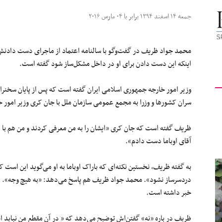
کیهان
جمعه ۱۴ اسفند ۱۳۹۴ برابر با ۰۴ مارس ۲۰۱۶
محمد جواد ظریف در گفت‌وگو با سالنامه اعتماد از ماجرای دست دادنش با 
اینکه این دست دادن برای او در داخل مشکل‌ساز شود گفته است.
لندن
وزیر امور خارجه جمهوری اسلامی ایران گفته است که پس از پایان سخن
سران کشورها و وزرا به مجمع عمومی سازمان ملل با جان کری وزیر امور خا
ظریف گفته است که جان کری «ایشان را به من معرفی کردند و من هم با
آقای اوباما دست دادم».
به گفته ظریف، نخستین نکته‌ای که باراک اوباما به او می‌گوید این است ک
دردسرساز نشود».
محمد جواد ظریف هم پاسخ می‌دهد: «به هیچ وجه». ام
خبر داشته است.
ظریف در باره «نه‌» گفتن‌اش توضیح می‌دهد که «
در آن مقطع من نباید 