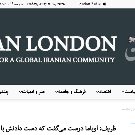
16.9
London
Friday, August 07, 2026 جمعه, ۱۶ مرداد ۱۴۰۵
C
است
اقتصاد
فرهنگ و جامعه
هنر و ادبیات
چندرس
KayhanLondon
ن برایم...
ظریف: اوباما درست می‌گفت که دست دادنش با من