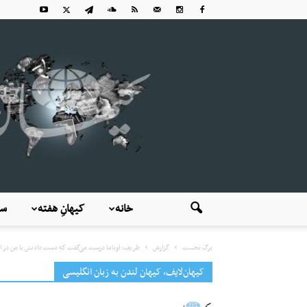
خانه
کیهانِ هفته
سی
برگ نخست
گزارش
ظریف: اوباما درست می‌گفت که دست دادنش با من در ایرا
کیهان‌لایف، کیهان لندن به زبان انگلیسی