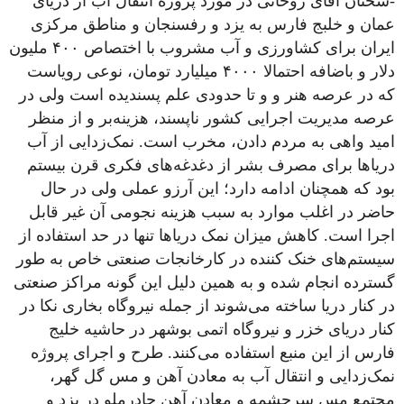
-سخنان آقای روحانی در مورد پروژه انتقال آب از دریای
عمان و خلبج فارس به یزد و رفسنجان و مناطق مرکزی
ایران برای کشاورزی و آب مشروب با اختصاص ۴۰۰ ملیون
دلار و باضافه احتمالا ۴۰۰۰ میلیارد تومان، نوعی رویاست
که در عرصه هنر و و تا حدودی علم پسندیده است ولی در
عرصه مدیریت اجرایی کشور ناپسند، هزینه‌بر و از منظر
امید واهی به مردم دادن، مخرب است. نمک‌زدایی از آب
دریا‌ها برای مصرف بشر از دغدغه‌های فکری قرن بیستم
بود که همچنان ادامه دارد؛ این آرزو عملی ولی در حال
حاضر در اغلب موارد به سبب هزینه نجومی آن غیر قابل
اجرا است. کاهش میزان نمک دریا‌ها تنها در حد استفاده از
سیستم‌های خنک کننده در کارخانجات صنعتی خاص به طور
گسترده انجام شده و به همین دلیل این گونه مراکز صنعتی
در کنار دریا ساخته می‌شوند از جمله نیروگاه بخاری نکا در
کنار دریای خزر و نیروگاه اتمی بوشهر در حاشیه خلیج
فارس از این منبع استفاده می‌کنند. طرح و اجرای پروژه
نمک‌زدایی و انتقال آب به معادن آهن و مس گل گهر،
مجتمع مس سرچشمه و معادن آهن چادرملو در یزد و