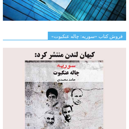
فروش کتاب «سوریه: چاله عنکبوت»