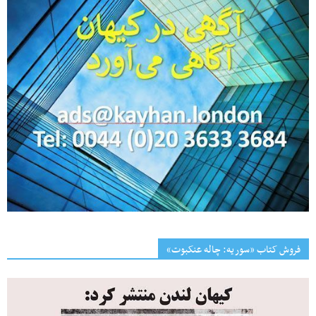
فروش کتاب «سوریه: چاله عنکبوت»