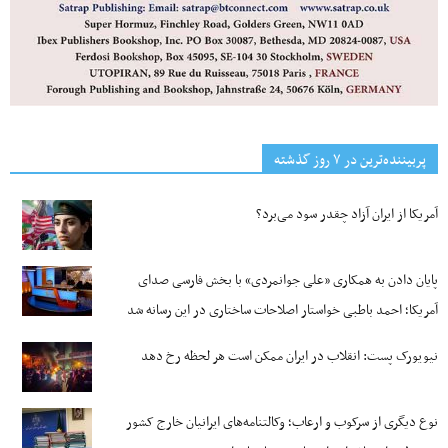
پربیننده‌ترین‌ در ۷ روز گذشته
آمریکا از ایران آزاد چقدر سود می‌برد؟
پایان دادن به همکاری «علی جوانمردی» با بخش فارسی صدای
آمریکا؛ احمد باطبی خواستار اصلاحات ساختاری در این رسانه شد
نیویورک پست: انقلاب در ایران ممکن است هر لحظه رخ دهد
نوع دیگری از سرکوب و ارعاب؛ وکالتنامه‌های ایرانیان خارج کشور