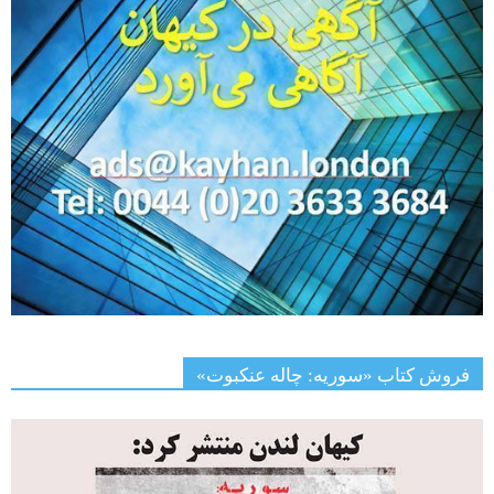
فروش کتاب «سوریه: چاله عنکبوت»