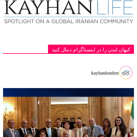
کیهان لندن را در اینستاگرام دنبال کنید
kayhanlondon