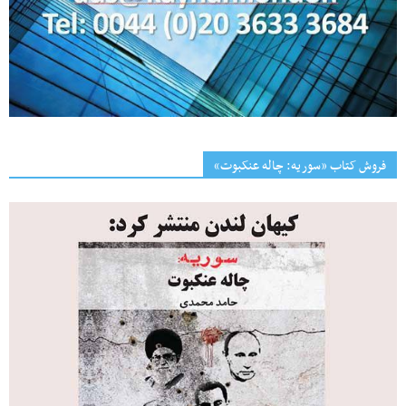
فروش کتاب «سوریه: چاله عنکبوت»