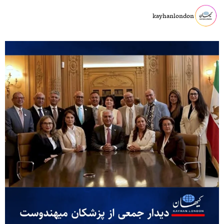
kayhanlondon