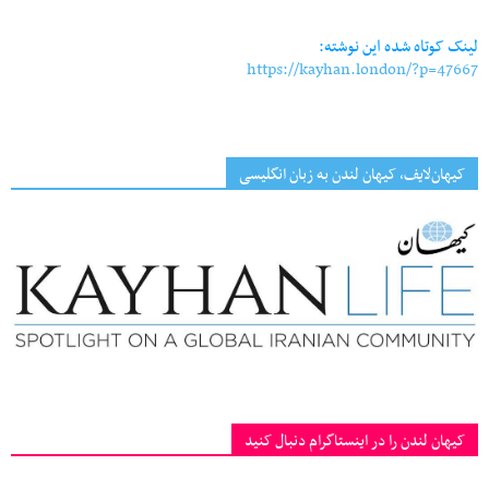
Link
لینک کوتاه شده این نوشته:
https://kayhan.london/?p=47667
کیهان‌لایف، کیهان لندن به زبان انگلیسی
کیهان لندن را در اینستاگرام دنبال کنید