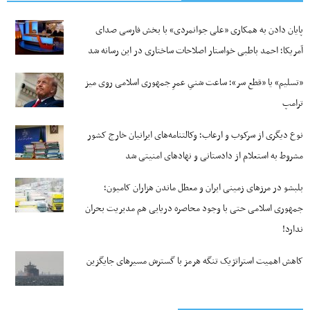
پایان دادن به همکاری «علی جوانمردی» با بخش فارسی صدای
آمریکا؛ احمد باطبی خواستار اصلاحات ساختاری در این رسانه شد
«تسلیم» یا «قطع سر»؛ ساعت شنیِ عمرِ جمهوری اسلامی روی میز
ترامپ
نوع دیگری از سرکوب و ارعاب؛ وکالتنامه‌های ایرانیان خارج کشور
مشروط به استعلام از دادستانی و نهادهای امنیتی شد
بلبشو در مرزهای زمینی ایران و معطل ماندن هزاران کامیون؛
جمهوری اسلامی حتی با وجود محاصره دریایی هم مدیریت بحران
ندارد!
کاهش اهمیت استراتژیک تنگه‌ هرمز با گسترش مسیرهای جایگزین