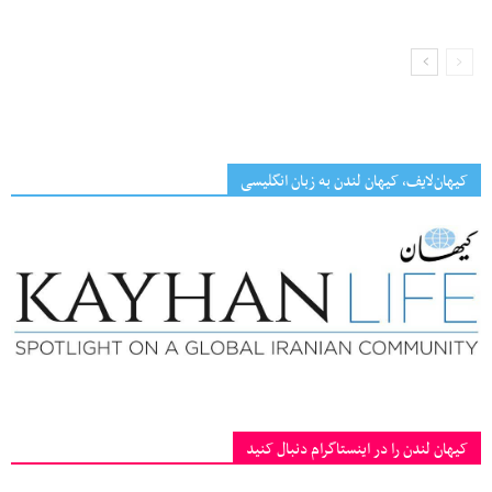
کیهان‌لایف، کیهان لندن به زبان انگلیسی
کیهان لندن را در اینستاگرام دنبال کنید