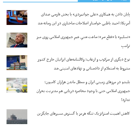
پایان دادن به همکاری «علی جوانمردی» با بخش فارسی صدای
آمریکا؛ احمد باطبی خواستار اصلاحات ساختاری در این رسانه شد
«تسلیم» یا «قطع سر»؛ ساعت شنیِ عمرِ جمهوری اسلامی روی میز
ترامپ
نوع دیگری از سرکوب و ارعاب؛ وکالتنامه‌های ایرانیان خارج کشور
مشروط به استعلام از دادستانی و نهادهای امنیتی شد
بلبشو در مرزهای زمینی ایران و معطل ماندن هزاران کامیون؛
جمهوری اسلامی حتی با وجود محاصره دریایی هم مدیریت بحران
ندارد!
کاهش اهمیت استراتژیک تنگه‌ هرمز با گسترش مسیرهای جایگزین