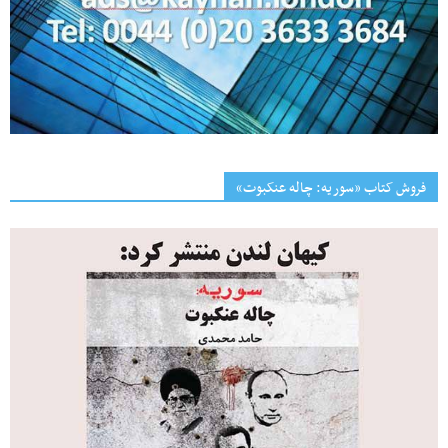
فروش کتاب «سوریه: چاله عنکبوت»