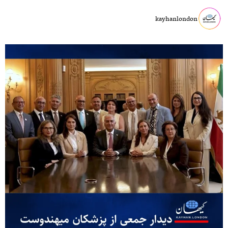
kayhanlondon