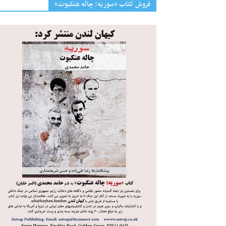
فروش کتاب «سوریه: چاله عنکبوت»