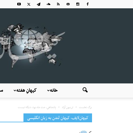
خانه
کیهانِ هفته
سی
برگ نخست
تریبون آزاد
پادشاهی، مث ماه بود، دیگه نیست
کیهان‌لایف، کیهان لندن به زبان انگلیسی