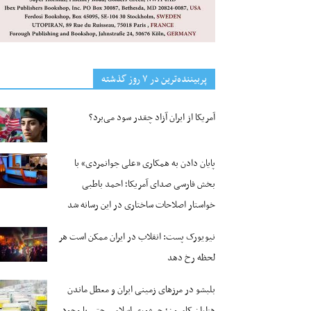
پربیننده‌ترین‌ در ۷ روز گذشته
آمریکا از ایران آزاد چقدر سود می‌برد؟
پایان دادن به همکاری «علی جوانمردی» با
بخش فارسی صدای آمریکا؛ احمد باطبی
خواستار اصلاحات ساختاری در این رسانه شد
نیویورک پست: انقلاب در ایران ممکن است هر
لحظه رخ دهد
بلبشو در مرزهای زمینی ایران و معطل ماندن
هزاران کامیون؛ جمهوری اسلامی حتی با وجود