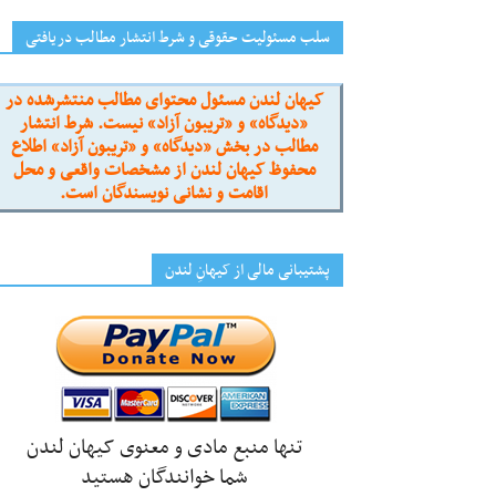
سلب مسئولیت حقوقی و شرط انتشار مطالب دریافتی
کیهان لندن مسئول محتوای مطالب منتشرشده در
«دیدگاه» و «تریبون آزاد» نیست. شرط انتشار
مطالب در بخش «دیدگاه» و «تریبون آزاد» اطلاع
محفوظ کیهان لندن از مشخصات واقعی و محل
اقامت و نشانی نویسندگان است.
پشتیبانی مالی از کیهانِ لندن
تنها منبع مادی و معنوی کیهان لندن
شما خوانندگان هستید