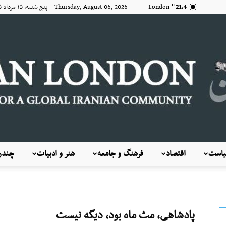
21.4
London
Thursday, August 06, 2026 پنج شنبه, ۱۵ مرداد ۱۴۰۵
C
است
اقتصاد
فرهنگ و جامعه
هنر و ادبیات
چندرس
KayhanLondon
پادشاهی، مث ماه بود، دیگه نیست