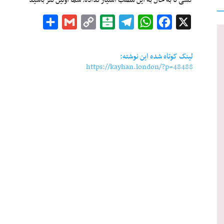
کسی تا به حال به این مطلب امتیاز نداده! شما اولین نفر باشید
Share
Gmail
Copy
Balatarin
Telegram
WhatsApp
Facebook
X
Link
لینک کوتاه شده این نوشته:
https://kayhan.london/?p=48488