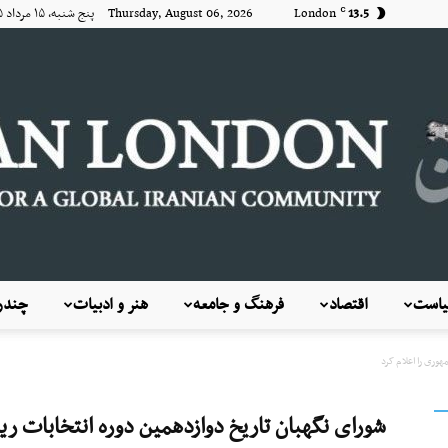
13.5
London
Thursday, August 06, 2026 پنج شنبه, ۱۵ مرداد ۱۴۰۵
C
است
اقتصاد
فرهنگ و جامعه
هنر و ادبیات
چندرس
KayhanLondon
وری را اعلام کرد
شورای نگهبان تاریخ دوازدهمین دوره انتخابات ری