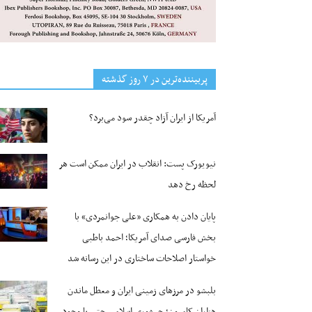
پربیننده‌ترین‌ در ۷ روز گذشته
آمریکا از ایران آزاد چقدر سود می‌برد؟
نیویورک پست: انقلاب در ایران ممکن است هر
لحظه رخ دهد
پایان دادن به همکاری «علی جوانمردی» با
بخش فارسی صدای آمریکا؛ احمد باطبی
خواستار اصلاحات ساختاری در این رسانه شد
بلبشو در مرزهای زمینی ایران و معطل ماندن
هزاران کامیون؛ جمهوری اسلامی حتی با وجود