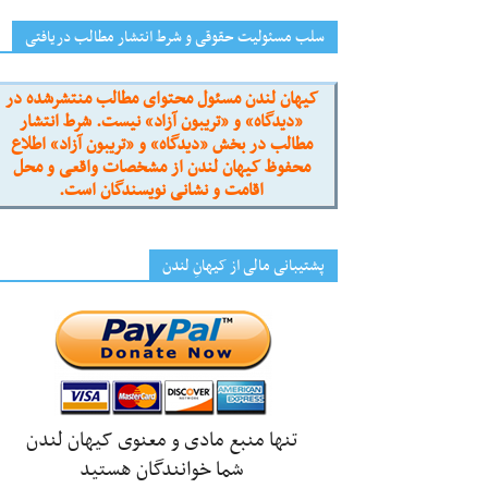
سلب مسئولیت حقوقی و شرط انتشار مطالب دریافتی
کیهان لندن مسئول محتوای مطالب منتشرشده در
«دیدگاه» و «تریبون آزاد» نیست. شرط انتشار
مطالب در بخش «دیدگاه» و «تریبون آزاد» اطلاع
محفوظ کیهان لندن از مشخصات واقعی و محل
اقامت و نشانی نویسندگان است.
پشتیبانی مالی از کیهانِ لندن
تنها منبع مادی و معنوی کیهان لندن
شما خوانندگان هستید