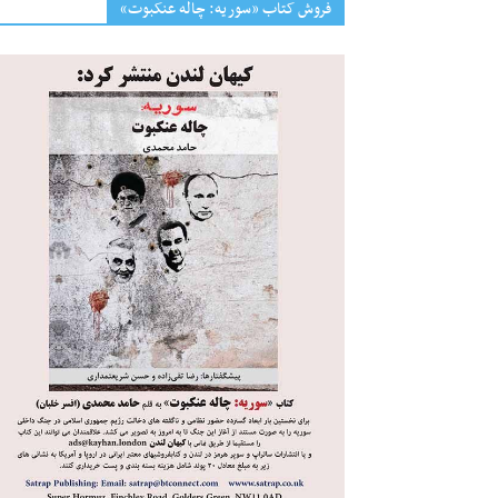
فروش کتاب «سوریه: چاله عنکبوت»