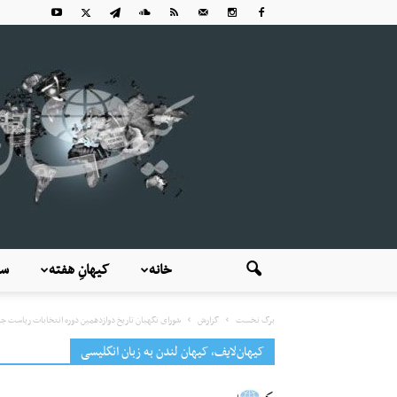
خانه
کیهانِ هفته
سی
برگ نخست
گزارش
شورای نگهبان تاریخ دوازدهمین دوره انتخابات ریاست جمه
کیهان‌لایف، کیهان لندن به زبان انگلیسی