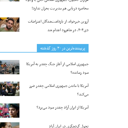
محاصره دریایی هم مدیریت بحران ندارد!
آروین خیرخواه، از بازداشت‌شدگان اعتراضات
دی۴۰۴، در شاهرود اعدام شد
پربیننده‌ترین‌ در ۳۰ روز گذشته
جمهوری اسلامی از آغاز جنگ چقدر به آمریکا
سود رسانده؟
آمریکا با ماندن جمهوری اسلامی چقدر ضرر
می‌کند؟
آمریکا از ایران آزاد چقدر سود می‌برد؟
تحول گردشگری در ایران آزاد