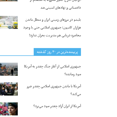
دادستانی و نهادهای امنیتی شد
بلبشو در مرزهای زمینی ایران و معطل ماندن
هزاران کامیون؛ جمهوری اسلامی حتی با وجود
محاصره دریایی هم مدیریت بحران ندارد!
پربیننده‌ترین‌ در ۳۰ روز گذشته
جمهوری اسلامی از آغاز جنگ چقدر به آمریکا
سود رسانده؟
آمریکا با ماندن جمهوری اسلامی چقدر ضرر
می‌کند؟
آمریکا از ایران آزاد چقدر سود می‌برد؟