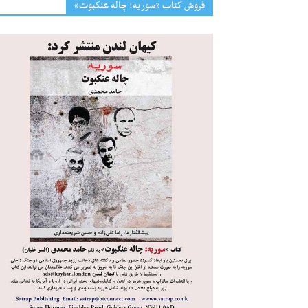
فروش کتاب «سوریه: چاله عنکبوت»