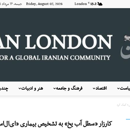
13.2
London
Friday, August 07, 2026 جمعه, ۱۶ مرداد ۱۴۰۵
C
است
اقتصاد
فرهنگ و جامعه
هنر و ادبیات
چندرس
KayhanLondon
س» کمک کرد
کارزار «سطل آب یخ» به تشخیص بیماری «ای‌ال‌