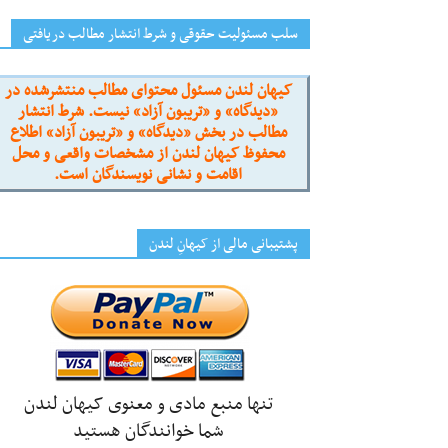
سلب مسئولیت حقوقی و شرط انتشار مطالب دریافتی
کیهان لندن مسئول محتوای مطالب منتشرشده در
«دیدگاه» و «تریبون آزاد» نیست. شرط انتشار
مطالب در بخش «دیدگاه» و «تریبون آزاد» اطلاع
محفوظ کیهان لندن از مشخصات واقعی و محل
اقامت و نشانی نویسندگان است.
پشتیبانی مالی از کیهانِ لندن
تنها منبع مادی و معنوی کیهان لندن
شما خوانندگان هستید