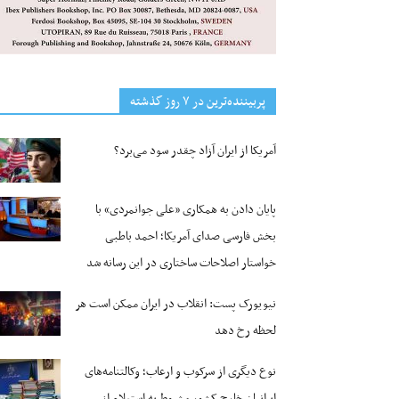
پربیننده‌ترین‌ در ۷ روز گذشته
آمریکا از ایران آزاد چقدر سود می‌برد؟
پایان دادن به همکاری «علی جوانمردی» با
بخش فارسی صدای آمریکا؛ احمد باطبی
خواستار اصلاحات ساختاری در این رسانه شد
نیویورک پست: انقلاب در ایران ممکن است هر
لحظه رخ دهد
نوع دیگری از سرکوب و ارعاب؛ وکالتنامه‌های
ایرانیان خارج کشور مشروط به استعلام از