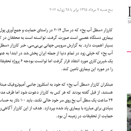
کیهان
پنج شنبه ۷ مرداد ۱۳۹۵ برابر با ۲۸ ژوئیه ۲۰۱۶
کارزار «سطل آب یخ» که در سال ۲۰۱۴ در راستای ح
بیماری دستگاه عصبی است صورت گرفت٬ توا
بسیار اهمیت دارد.
به گزارش سرویس جهانی بی‌بی‌سی٬ خبر کارزار «سط
لندن
آب یخ» که خیلی زود در تمام دنیا از جمله ایران پخش شد در ابتدا به عنو
یک شیرین‌کارى مورد انتقاد قرار گرفت اما توانست بودجه ۶ پروژه
را در مورد این بیماری تامین کند.
مبتکران کارزار «سطل آب یخ» که خود به اسکلروز جانبی آمیوتروفیک مبتلا
هستند، از قبل گفته بودند که هر کس به کارزار دعوت شود اما ظرف مد
۲۴ ساعت یک سطل آب یخ روی سر خود خالی نکند، باید ۱۰۰ دلار به
بنیادی برای مبارزه با بیماری یاد شده بپردازد. هدف از این کارزار آگاهی
حمایت از تحقیقات در زمینه آن بود.