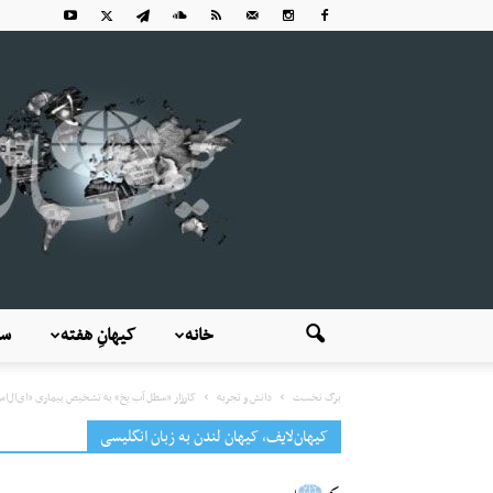
خانه
کیهانِ هفته
سی
برگ نخست
دانش و تجربه
کارزار «سطل آب یخ» به تشخیص بیماری «ای‌ال‌ا
کیهان‌لایف، کیهان لندن به زبان انگلیسی