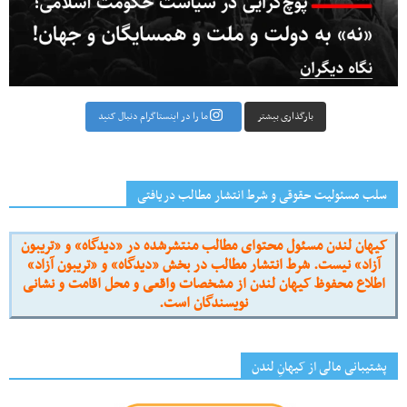
بارگذاری بیشتر
ما را در اینستاگرام دنبال کنید
سلب مسئولیت حقوقی و شرط انتشار مطالب دریافتی
کیهان لندن مسئول محتوای مطالب منتشرشده در «دیدگاه» و «تریبون
آزاد» نیست. شرط انتشار مطالب در بخش «دیدگاه» و «تریبون آزاد»
اطلاع محفوظ کیهان لندن از مشخصات واقعی و محل اقامت و نشانی
نویسندگان است.
پشتیبانی مالی از کیهانِ لندن