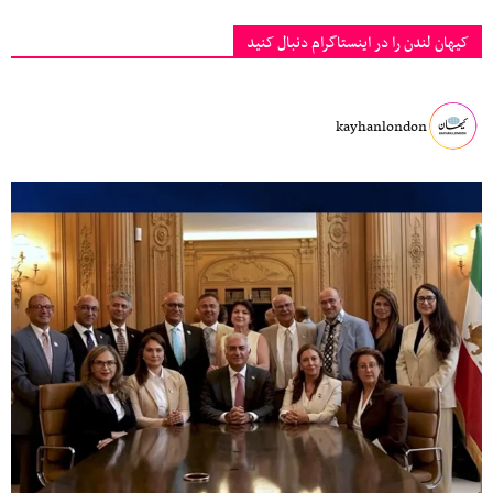
کیهان لندن را در اینستاگرام دنبال کنید
kayhanlondon