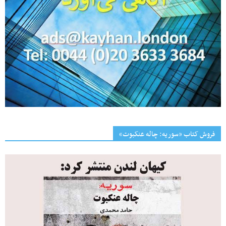
فروش کتاب «سوریه: چاله عنکبوت»