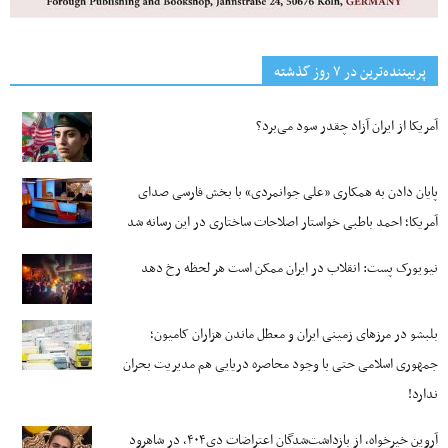
پربیننده‌ترین‌ در ۷ روز گذشته
آمریکا از ایران آزاد چقدر سود می‌برد؟
پایان دادن به همکاری «علی جوانمردی» با بخش فارسی صدای
آمریکا؛ احمد باطبی خواستار اصلاحات ساختاری در این رسانه شد
نیویورک پست: انقلاب در ایران ممکن است هر لحظه رخ دهد
بلبشو در مرزهای زمینی ایران و معطل ماندن هزاران کامیون؛
جمهوری اسلامی حتی با وجود محاصره دریایی هم مدیریت بحران
ندارد!
آروین خیرخواه، از بازداشت‌شدگان اعتراضات دی۴۰۴، در شاهرود