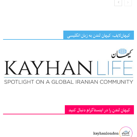
کیهان‌لایف، کیهان لندن به زبان انگلیسی
کیهان لندن را در اینستاگرام دنبال کنید
kayhanlondon