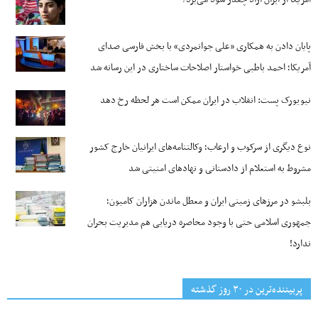
پایان دادن به همکاری «علی جوانمردی» با بخش فارسی صدای
آمریکا؛ احمد باطبی خواستار اصلاحات ساختاری در این رسانه شد
نیویورک پست: انقلاب در ایران ممکن است هر لحظه رخ دهد
نوع دیگری از سرکوب و ارعاب؛ وکالتنامه‌های ایرانیان خارج کشور
مشروط به استعلام از دادستانی و نهادهای امنیتی شد
بلبشو در مرزهای زمینی ایران و معطل ماندن هزاران کامیون؛
جمهوری اسلامی حتی با وجود محاصره دریایی هم مدیریت بحران
ندارد!
پربیننده‌ترین‌ در ۳۰ روز گذشته