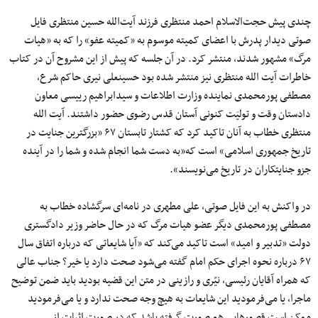
چندی پیش حجت‌الاسلام احمد منتظری فرزند آیت‌الله حسین منتظری فایل
صوتی دیدار پدرش با اعضای کمیته موسوم به «کمیته عفو» را که به «هیات
مرگ» مشهور شدند، منتشر کرد. در آن جلسه که پیش از این مشروح آن در کتاب
خاطرات آیت الله منتظری نیز منتشر شده بود حسینعلی نیری حاکم شرع،
مصطفی پورمحمدی نماینده وزارت اطلاعات و سیدابراهیم رییسی معاون
دادستان وقت و تولیَت کنونی آستان قدس رضوی حضور داشتند. آیت الله
منتظری خطاب به آنان تاکید کرد که کشتار تابستان ۶۷ «بزرگترین جنایت در
تاریخ جمهوری اسلامی» است که«به دست شما انجام شده و شما را در آینده
جزو جنایتکاران در تاریخ می‌نویسند».
در واکنش به این فایل صوتی، علی مطهری در نامه‌ای سرگشاده خطاب به
مصطفی پورمحمدی دیگر عضو هیات مرگ که در حال حاضر وزیر دادگستری
دولت «تدبیر و امید» است تاکید می‌کند که «آیا شایعاتی که درباره اتفاق سال
۶۷ درباره نحوه اجرای حکم امام گفته می‌شود صحت دارد یا خیر؟ جناب عالی
که همراه آقایان رئیسی، نیّری و رازینی در متن این قضیه بودید باید ضمن توضیح
ماجرا، یا می‌فرمودید این شایعات به هیچ وجه صحت ندارد و یا می‌فرمودید
ممکن است قصورهایی هم صورت گرفته باشد که در صورت اثبات از