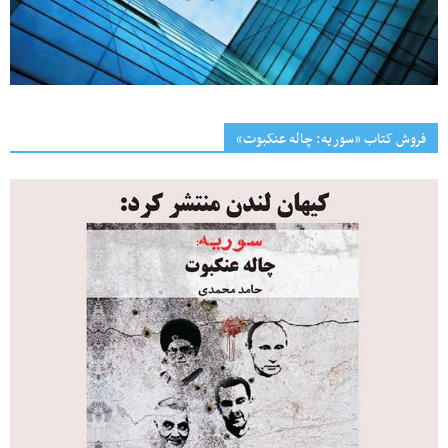
فروش کتاب «سوریه: چاله عنکبوت»