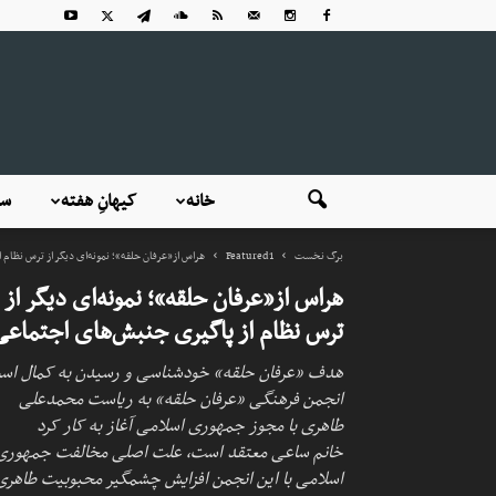
خانه
کیهانِ هفته
سی
برگ نخست
Featured1
هراس از«عرفان حلقه»؛ نمونه‌ای دیگر از ترس نظام
هراس از«عرفان حلقه»؛ نمونه‌ای دیگر از
ترس نظام از پاگیری جنبش‌های اجتماعی
هدف «عرفان حلقه» خودشناسی و رسیدن به کمال اس
انجمن فرهنگی «عرفان حلقه» به ریاست محمدعلی
طاهری با مجوز جمهوری اسلامی آغاز به کار کرد
خانم ساعی معتقد است، علت اصلی مخالفت جمهوری
اسلامی با این انجمن افزایش چشمگیر محبوبیت طاهری