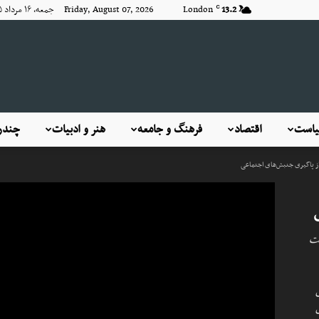
13.2
London
Friday, August 07, 2026 جمعه, ۱۶ مرداد ۱۴۰۵
C
KayhanLondon
است
اقتصاد
فرهنگ و جامعه
هنر و ادبیات
چندرس
 از پاگیری جنبش‌های اجتماعی
کیهان
ت
لندن