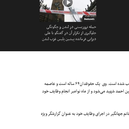
Featured1
حمله تروریستی در لندن و چگونگی
جلوگیری از تکرار آن در گفتگو با علی
دیزایی فرمانده پیشین پلیس غرب لندن
گزارشگر جدید سازمان ملل متحد در مورد وضعیت حقوق بشر ایران انتخاب شده است. وی یک حقوقدان۶۴ ساله است و عاصمه
ین احمد شهید می‌شود و از ماه نوامبر انجام وظایف خود
نم جهانگیر در اجرای وظایف خود به عنوان گزارشگر ویژه