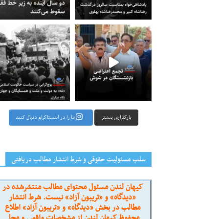
راضی بازنشستگان در شوش جمعی از
‏‏‏ ‏‏ ‏ پوچ‌گرایی در سیاست حکومت اسلامی؛ «نه» به
بارگذاری بیشتر
ما را در اینستاگرام دنبال کنید
سلب مسئولیت حقوقی و شرط انتشار مطالب دریافتی
کیهان لندن مسئول محتوای مطالب منتشرشده در
«دیدگاه» و «تریبون آزاد» نیست. شرط انتشار
مطالب در بخش «دیدگاه» و «تریبون آزاد» اطلاع
محفوظ کیهان لندن از مشخصات واقعی و محل