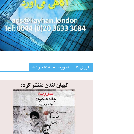
فروش کتاب «سوریه: چاله عنکبوت»