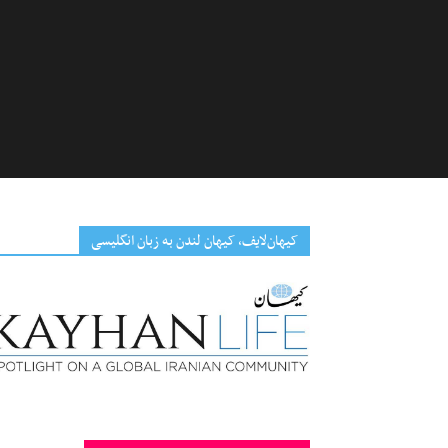
کیهان‌لایف، کیهان لندن به زبان انگلیسی