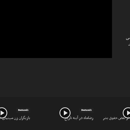
یدگی مجدد ۳ قاضی
د
Featured1
Featured1
 از نقض حقوق بشر
رضاشاه در آینه تاریخ
بازیگران زن سینمای ایر