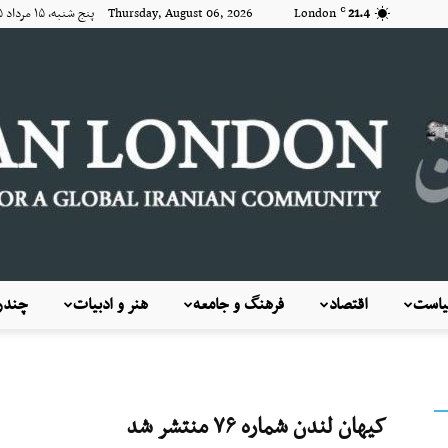
21.4
London
Thursday, August 06, 2026 پنج شنبه, ۱۵ مرداد ۱۴۰۵
C
است
اقتصاد
فرهنگ و جامعه
هنر و ادبیات
چندرس
KayhanLondon
کیهان لندن شماره ۷۶ منتشر شد