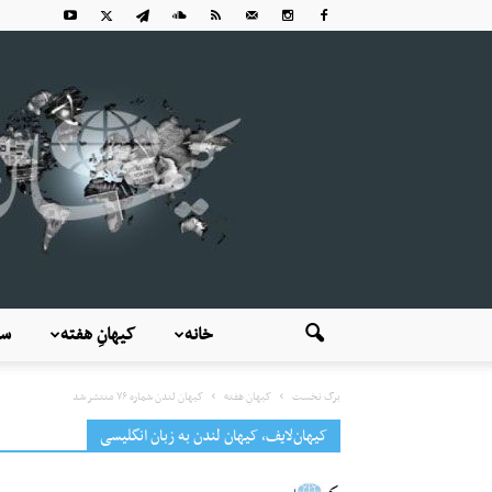
خانه
کیهانِ هفته
سی
برگ نخست
کیهانِ هفته
کیهان لندن شماره ۷۶ منتشر شد
کیهان‌لایف، کیهان لندن به زبان انگلیسی