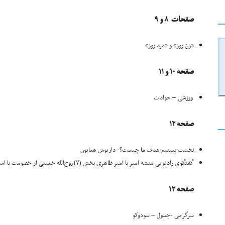
صفحات ۸ و ۹
«زن روز» و «مرد روز»
صفحه ۱۰ و ۱۱
ورزشی – حوادث
صفحه ۱۲
نخست ببینیم هدف ما چیست؟- داریوش همایون
گفتگوی رادیویی منشه امیر با امیر طاهری بخش (۷) روح‌الله خمینی از خصومت با اسرائیل و یهودستیزی چه هدفی داشت؟
صفحه ۱۳
سرگرمی -جدول – سودوکو