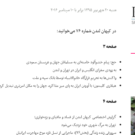
کیهان
شنبه ۲۰ شهریور ۱۳۹۵ برابر با ۱۰ سپتامبر ۲۰۱۶
در کیهان لندن شماره ۷۶ می‌خوانید:
صفحه ۳
لندن
حج: پیام خشم‌آلود خامنه‌ای به مسلمانان جهان و عربستان سعودی
به زودی سفرای انگلیس و ایران در تهران و لندن
واکنش‌‌ها به تحریم قرارگاه خاتم‌الانبیاء توسط بانک سپه و ملت
هیلاری کلینتون: با آوردن ایران به پای میز مذاکره، جهان را به مکان امن‌تری تبدیل کرد
صفحه ۴
گزارش اختصاصی کیهان لندن از فساد و مافیای ویژه‌خواری؛
تهران به مرگ شهری خود نزدیک می‌شود
سرورقی زنده زندگی (بخش۷۶): ماجرایی از نسل تازه موج مهاجرت ایرانیان