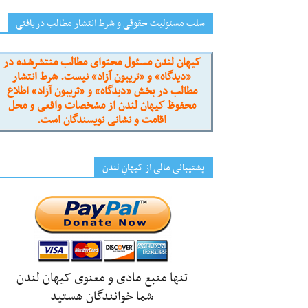
سلب مسئولیت حقوقی و شرط انتشار مطالب دریافتی
کیهان لندن مسئول محتوای مطالب منتشرشده در
«دیدگاه» و «تریبون آزاد» نیست. شرط انتشار
مطالب در بخش «دیدگاه» و «تریبون آزاد» اطلاع
محفوظ کیهان لندن از مشخصات واقعی و محل
اقامت و نشانی نویسندگان است.
پشتیبانی مالی از کیهانِ لندن
تنها منبع مادی و معنوی کیهان لندن
شما خوانندگان هستید