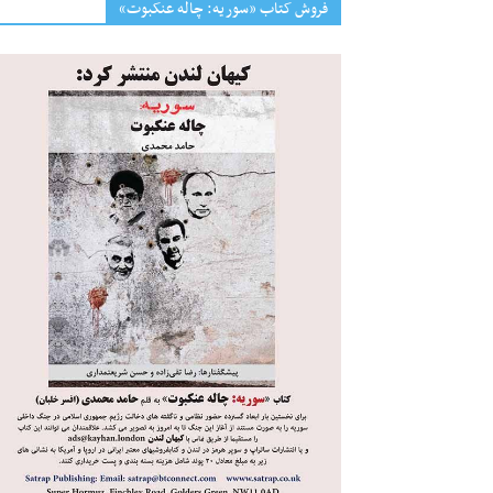
فروش کتاب «سوریه: چاله عنکبوت»