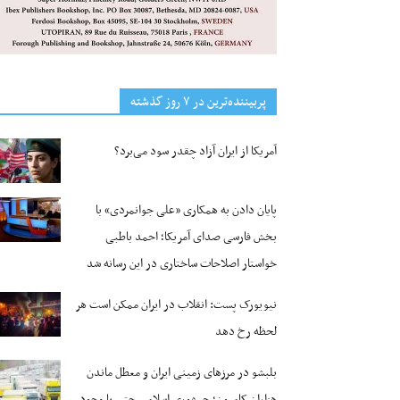
پربیننده‌ترین‌ در ۷ روز گذشته
آمریکا از ایران آزاد چقدر سود می‌برد؟
پایان دادن به همکاری «علی جوانمردی» با
بخش فارسی صدای آمریکا؛ احمد باطبی
خواستار اصلاحات ساختاری در این رسانه شد
نیویورک پست: انقلاب در ایران ممکن است هر
لحظه رخ دهد
بلبشو در مرزهای زمینی ایران و معطل ماندن
هزاران کامیون؛ جمهوری اسلامی حتی با وجود