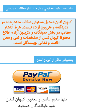
سلب مسئولیت حقوقی و شرط انتشار مطالب دریافتی
کیهان لندن مسئول محتوای مطالب منتشرشده در
«دیدگاه» و «تریبون آزاد» نیست. شرط انتشار
مطالب در بخش «دیدگاه» و «تریبون آزاد» اطلاع
محفوظ کیهان لندن از مشخصات واقعی و محل
اقامت و نشانی نویسندگان است.
پشتیبانی مالی از کیهانِ لندن
تنها منبع مادی و معنوی کیهان لندن
شما خوانندگان هستید