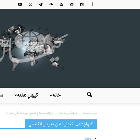
خانه
کیهانِ هفته
سی
برگ نخست
فرهنگ و جامعه
بازداشت صدرا محقق، روزنامه‌نگار «شرق»
کیهان‌لایف، کیهان لندن به زبان انگلیسی