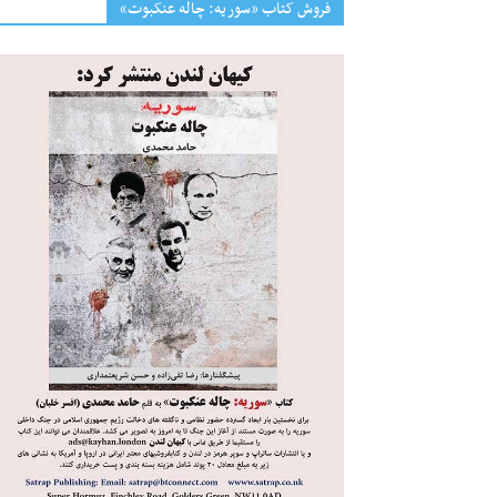
فروش کتاب «سوریه: چاله عنکبوت»