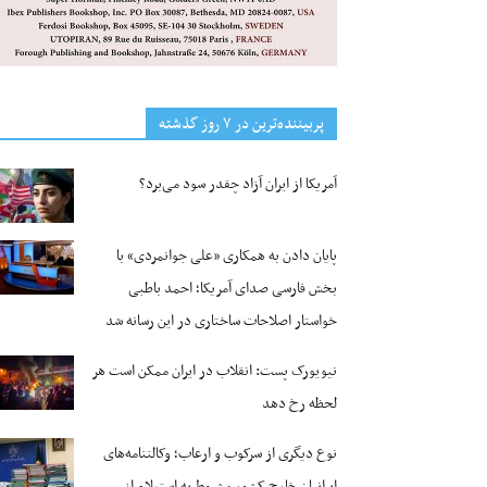
پربیننده‌ترین‌ در ۷ روز گذشته
آمریکا از ایران آزاد چقدر سود می‌برد؟
پایان دادن به همکاری «علی جوانمردی» با
بخش فارسی صدای آمریکا؛ احمد باطبی
خواستار اصلاحات ساختاری در این رسانه شد
نیویورک پست: انقلاب در ایران ممکن است هر
لحظه رخ دهد
نوع دیگری از سرکوب و ارعاب؛ وکالتنامه‌های
ایرانیان خارج کشور مشروط به استعلام از