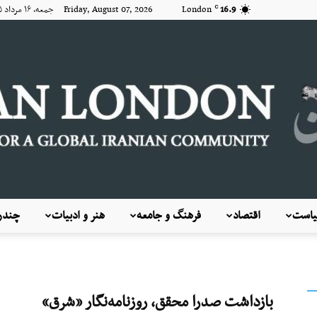
16.9
London
Friday, August 07, 2026 جمعه, ۱۶ مرداد ۱۴۰۵
C
است
اقتصاد
فرهنگ و جامعه
هنر و ادبیات
چندرس
KayhanLondon
بازداشت صدرا محقق، روزنامه‌نگار «شرق»