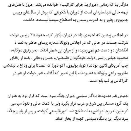
مارگاریتا که زمانی «مروارید جزایر کارائیب» خوانده می‌شد، امروز با هتل‌های
نیمه خالی تنها سایه‌ای است از دوران با شکوهی که پیش از سال‌های رییس
جمهوری چاوز و به قدرت رسیدن به اصطلاح سوسیالیست‌ها داشت.
در اجلاس پیشین که احمدی‌نژاد در تهران برگزار کرد، حدود ۳۵ رییس دولت
شرکت جستند در حالی که در اجلاس ونزوئلا شماره روسای حاضر به تعداد
انگشتان دو دست هم نمی‌رسید، و از میان این شمار اندک، بجز رفیق موگابه،
محمود عباس رییس دولت خودگردان فلسطین و حسن روحانی، بقیه از رفقای
چپ آمریکای لاتین بودند (کوبا، بولیوی، اکوادور) که عمدتا برای وداع با نیکلاس
مادورو، راهی ونزوئلا شده بودند، با این تصور که آفتاب عمر دولت او هم در
کاراکاس بر لب بام است.
جنبش غیرمتعهدها یادگار سیاسی دوران جنگ سرد است که قرار بود به عنوان
یک گروه مستقل بین شرق و غرب قرار بگیرد ولی با کمک مالی و نفوذ سیاسی
کرملین تدریجا مواضع به اصطلاح ضد امپریالیستی گرفت، و پس از پایان جنگ
سرد دیگ این باشگاه سیاسی کهنه از بخار افتاد.