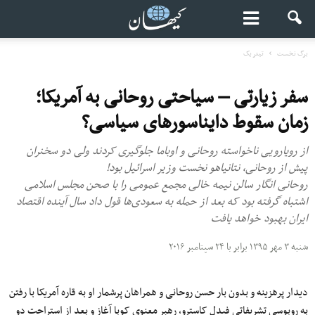
برگ نخست
تیتر یک
سفر زیارتی – سیاحتی روحانی به آمریکا؛
زمان سقوط دایناسورهای سیاسی؟
از رویارویی ناخواسته روحانی و اوباما جلوگیری کردند ولی دو سخنران
پیش از روحانی، نتانیاهو نخست وزیر اسرائیل بود!
روحانی انگار سالن نیمه خالی مجمع عمومی را با صحن مجلس اسلامی
اشتباه گرفته بود که بعد از حمله به سعودی‌ها قول داد سال آینده اقتصاد
ایران بهبود خواهد یافت
شنبه ۳ مهر ۱۳۹۵ برابر با ۲۴ سپتامبر ۲۰۱۶
دیدار پرهزینه و بدون بار حسن روحانی و همراهان پرشمار او به قاره آمریکا با رفتن
به روبوسی تشریفاتی فیدل کاسترو، رهبر معنوی کوبا آغاز و بعد از استراحت دو