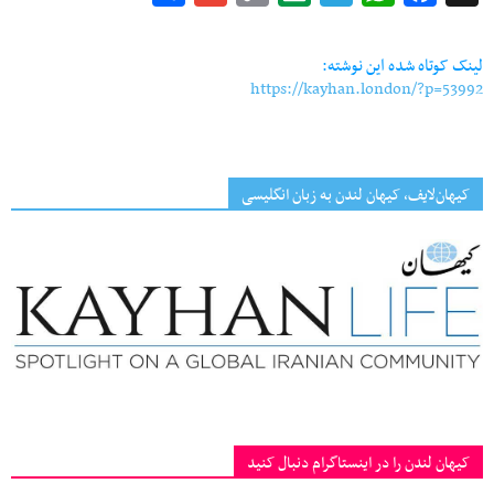
Link
لینک کوتاه شده این نوشته:
https://kayhan.london/?p=53992
کیهان‌لایف، کیهان لندن به زبان انگلیسی
کیهان لندن را در اینستاگرام دنبال کنید