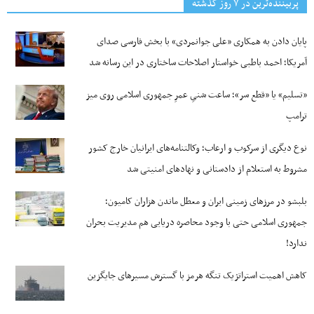
پربیننده‌ترین‌ در ۷ روز گذشته
پایان دادن به همکاری «علی جوانمردی» با بخش فارسی صدای
آمریکا؛ احمد باطبی خواستار اصلاحات ساختاری در این رسانه شد
«تسلیم» یا «قطع سر»؛ ساعت شنیِ عمرِ جمهوری اسلامی روی میز
ترامپ
نوع دیگری از سرکوب و ارعاب؛ وکالتنامه‌های ایرانیان خارج کشور
مشروط به استعلام از دادستانی و نهادهای امنیتی شد
بلبشو در مرزهای زمینی ایران و معطل ماندن هزاران کامیون؛
جمهوری اسلامی حتی با وجود محاصره دریایی هم مدیریت بحران
ندارد!
کاهش اهمیت استراتژیک تنگه‌ هرمز با گسترش مسیرهای جایگزین