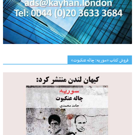
فروش کتاب «سوریه: چاله عنکبوت»