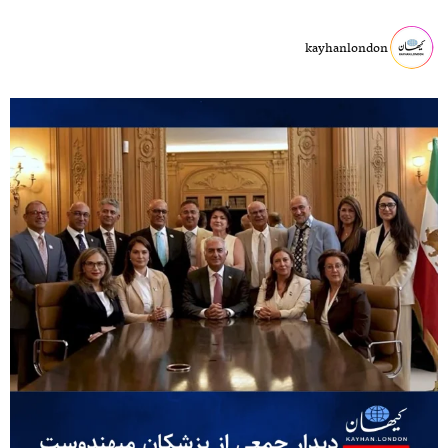
kayhanlondon