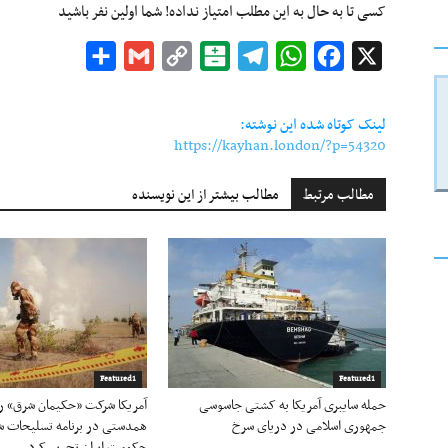
کسی تا به حال به این مطلب امتیاز نداده! شما اولین نفر باشید
Share
Gmail
Copy
Balatarin
Telegram
WhatsApp
Facebook
X
Link
لینک کوتاه شده این نوشته:
https://kayhan.london/?p=54320
مطالب مرتبط
مطالب بیشتر از این نویسنده
Featured1
Featured1
حمله سایبری آمریکا به کشتی جاسوسی
آمریکا شرکت «حکیمان شرق» را 
جمهوری اسلامی در دریای سرخ
همدستی در برنامه تسلیحات ش
حکومت ایران تحریم کرد