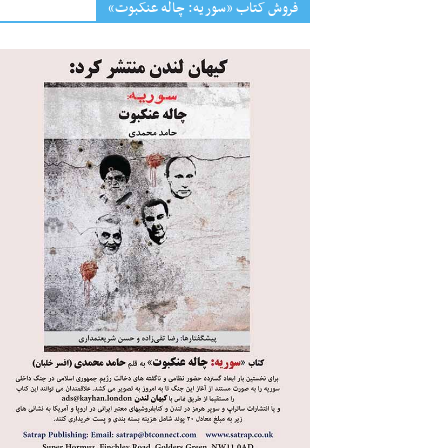
فروش کتاب «سوریه: چاله عنکبوت»