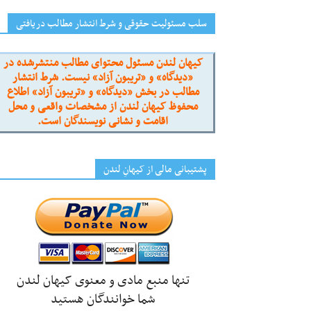
سلب مسئولیت حقوقی و شرط انتشار مطالب دریافتی
کیهان لندن مسئول محتوای مطالب منتشرشده در
«دیدگاه» و «تریبون آزاد» نیست. شرط انتشار
مطالب در بخش «دیدگاه» و «تریبون آزاد» اطلاع
محفوظ کیهان لندن از مشخصات واقعی و محل
اقامت و نشانی نویسندگان است.
پشتیبانی مالی از کیهانِ لندن
تنها منبع مادی و معنوی کیهان لندن
شما خوانندگان هستید