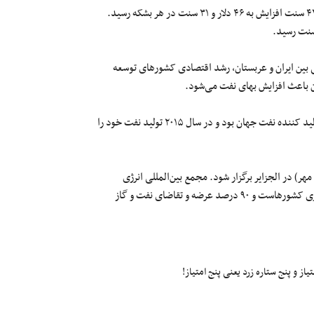
در معاملات ساعت‌های نخست امروز، قیمت هر بشکه نفت خام برنت با ۴٢ سنت افزایش به ۴۶ دلار و ٣١ سنت در هر بشکه رسید.
 بین ایران و عربستان، رشد اقتصادی کشورهای توسعه
ران باعث افزایش بهای نفت می‌شود.
روسیه با وجود تحریم‌های آمریکا در سال ۲۰۱۴ در کنار عربستان سومین تولید کننده نفت جهان بود و در سال ۲۰۱۵ تولید نفت خود را
پانزدهمین نشست مجمع بین‎المللی انرژی روزهای ٢۶ تا ٢٨ سپتامبر (۵ تا ٧ مهر) در الجزایر برگزار شود. مجمع بین‌المللی انرژی
(International Energy Forum) از بزرگترین گردهمایی‌های وزیران انرژی کشورهاست و ٩٠ درصد عرضه و تقاضای نفت و گاز
ز و پنج ستاره زرد یعنی پنج امتیاز!