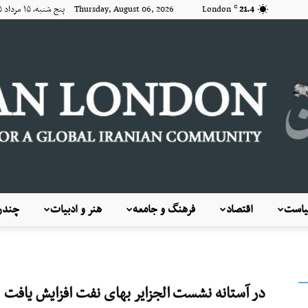
21.4
London
Thursday, August 06, 2026 پنج شنبه, ۱۵ مرداد ۱۴۰۵
C
است
اقتصاد
فرهنگ و جامعه
هنر و ادبیات
چندرس
KayhanLondon
در آستانه نشست الجزایر بهای نفت افزایش یافت