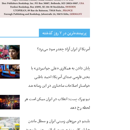
پربیننده‌ترین‌ در ۷ روز گذشته
آمریکا از ایران آزاد چقدر سود می‌برد؟
پایان دادن به همکاری «علی جوانمردی» با
بخش فارسی صدای آمریکا؛ احمد باطبی
خواستار اصلاحات ساختاری در این رسانه شد
نیویورک پست: انقلاب در ایران ممکن است هر
لحظه رخ دهد
بلبشو در مرزهای زمینی ایران و معطل ماندن
هزاران کامیون؛ جمهوری اسلامی حتی با وجود