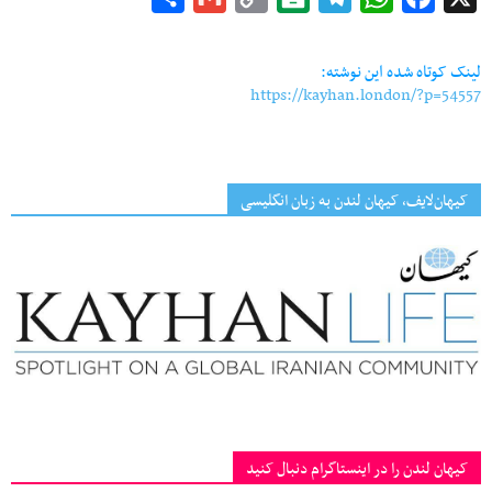
Link
لینک کوتاه شده این نوشته:
https://kayhan.london/?p=54557
کیهان‌لایف، کیهان لندن به زبان انگلیسی
کیهان لندن را در اینستاگرام دنبال کنید