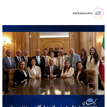
kayhanlondon