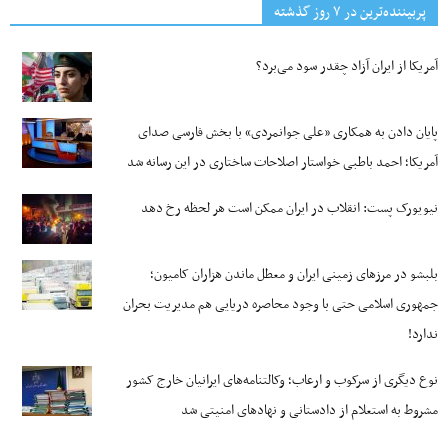
پربیننده‌ترین‌ در ۷ روز گذشته
آمریکا از ایران آزاد چقدر سود می‌برد؟
پایان دادن به همکاری «علی جوانمردی» با بخش فارسی صدای
آمریکا؛ احمد باطبی خواستار اصلاحات ساختاری در این رسانه شد
نیویورک پست: انقلاب در ایران ممکن است هر لحظه رخ دهد
بلبشو در مرزهای زمینی ایران و معطل ماندن هزاران کامیون؛
جمهوری اسلامی حتی با وجود محاصره دریایی هم مدیریت بحران
ندارد!
نوع دیگری از سرکوب و ارعاب؛ وکالتنامه‌های ایرانیان خارج کشور
مشروط به استعلام از دادستانی و نهادهای امنیتی شد