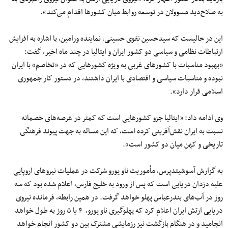
به صلاح‌دید مسوولان در توسعه روابط میان کشورها اقدام می‌کند».
این در حالیست که سیدحسین نقوی حسینی٬ نماینده ورامین٬ با اشاره به افزایش
ارتباطات نظامی و سیاسی دو کشور ایران و ایتالیا در چند ماه اخیر، گفت:
«بهبود مناسبات با کشورهای غربی به ویژه کشورهایی که در «تخاصم» با ایران
نبوده و مناسبات سیاسی و اقتصادی با ایران داشتند، در دستور کار جمهوری
اسلامی قرار دارد».
وی ادامه داد: «ایتالیا جزو کشورهایی است که کمتر در عرصه‌های خصمانه
نسبت به ایران نقش‌آفرینی کرده است، که این مساله به جهت پیوند فرهنگی
تاریخی و کهن میان دو کشور است».
به گزارش آسوشیتدپرس، مأموریت ناو یورو شرکت در عملیات نیروهای اروپایی
علیه دزدان دریایی است که پس از ورود به خلیج فارس٬ اعلام شده بود که سه
روز در آب‌های بندرعباس پهلو خواهد گرفت. در همین رابطه، فرمانده نیروی
دریایی ارتش ایران اعلام کرد که پهلوگیری ناو یورو٬ ۴ یا ۵ روز به طول خواهد
انجامید و در هنگام بازگشت نیز رزمایشی مشترک بین دو کشور انجام خواهد