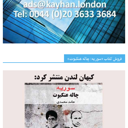
فروش کتاب «سوریه: چاله عنکبوت»