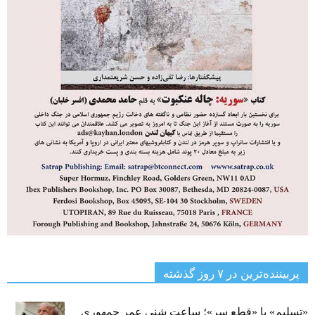
پربیننده‌ترین‌ در ۷ روز گذشته
«تسلیم» یا «قطع سر»؛ ساعت شنیِ عمرِ جمهوری